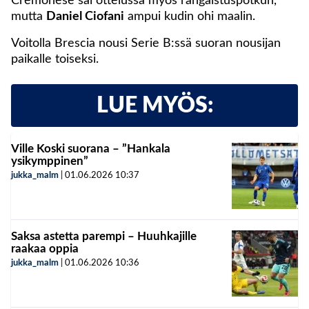
Cremonese sai ottelussa myös rangaistuspotkun,
mutta
Daniel Ciofani
ampui kudin ohi maalin.
Voitolla Brescia nousi Serie B:ssä suoran nousijan
paikalle toiseksi.
LUE MYÖS:
Ville Koski suorana – ”Hankala
ysikymppinen”
jukka_malm
|
01.06.2026
10:37
Saksa astetta parempi – Huuhkajille
raakaa oppia
jukka_malm
|
01.06.2026
10:36