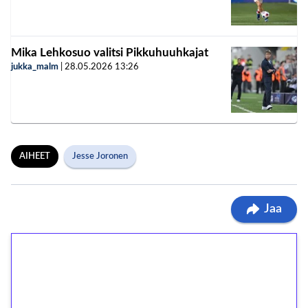
Mika Lehkosuo valitsi Pikkuhuuhkajat
jukka_malm
|
28.05.2026
13:26
AIHEET
Jesse Joronen
Jaa
1€ = 10€ arvosta
ilmaiskierroksia ilman
kierrätystä!