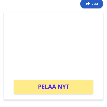
Jaa
1€ = 10€ arvosta
ilmaiskierroksia ilman
kierrätystä!
Talleta 1€
Saat heti 50 ilmaiskierrosta Tuohi 1000 -
peliin (arvo 0,20€ per kierros)!
Ei kierrätysvaatimusta!
PELAA NYT