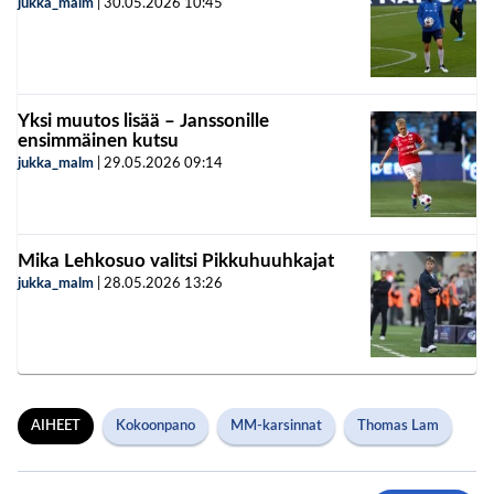
jukka_malm
|
30.05.2026
10:45
Yksi muutos lisää – Janssonille
ensimmäinen kutsu
jukka_malm
|
29.05.2026
09:14
Mika Lehkosuo valitsi Pikkuhuuhkajat
jukka_malm
|
28.05.2026
13:26
AIHEET
Kokoonpano
MM-karsinnat
Thomas Lam