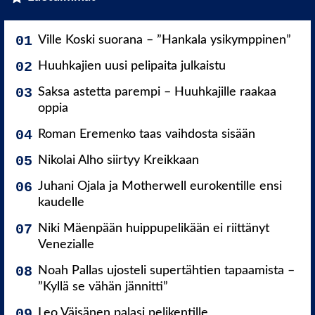
Ville Koski suorana – ”Hankala ysikymppinen”
Huuhkajien uusi pelipaita julkaistu
Saksa astetta parempi – Huuhkajille raakaa
oppia
Roman Eremenko taas vaihdosta sisään
Nikolai Alho siirtyy Kreikkaan
Juhani Ojala ja Motherwell eurokentille ensi
kaudelle
Niki Mäenpään huippupelikään ei riittänyt
Venezialle
Noah Pallas ujosteli supertähtien tapaamista –
”Kyllä se vähän jännitti”
Leo Väisänen palasi pelikentille