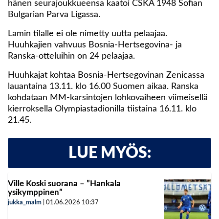
hänen seurajoukkueensa kaatoi CSKA 1948 Sofian
Bulgarian Parva Ligassa.
Lamin tilalle ei ole nimetty uutta pelaajaa.
Huuhkajien vahvuus Bosnia-Hertsegovina- ja
Ranska-otteluihin on 24 pelaajaa.
Huuhkajat kohtaa Bosnia-Hertsegovinan Zenicassa
lauantaina 13.11. klo 16.00 Suomen aikaa. Ranska
kohdataan MM-karsintojen lohkovaiheen viimeisellä
kierroksella Olympiastadionilla tiistaina 16.11. klo
21.45.
LUE MYÖS:
Ville Koski suorana – ”Hankala
ysikymppinen”
jukka_malm
|
01.06.2026
10:37