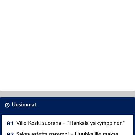
Uusimmat
Ville Koski suorana – ”Hankala ysikymppinen”
Saksa astetta parempi – Huuhkajille raakaa