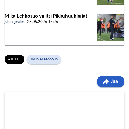
Mika Lehkosuo valitsi Pikkuhuuhkajat
jukka_malm
|
28.05.2026
13:26
AIHEET
Jasin Assehnoun
Jaa
1€ = 10€ arvosta
ilmaiskierroksia ilman
kierrätystä!