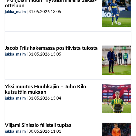
”Pohjolan muuri” hyvällä mielellä Saksa-
otteluun
jukka_malm
|
31.05.2026
13:05
Jacob Friis hakemassa positiivista tulosta
jukka_malm
|
31.05.2026
13:05
Yksi muutos Huuhkajiin – Juho Kilo
kutsuttiin mukaan
jukka_malm
|
31.05.2026
13:04
Viljami Sinisalo fiilisteli tuplaa
jukka_malm
|
30.05.2026
11:01