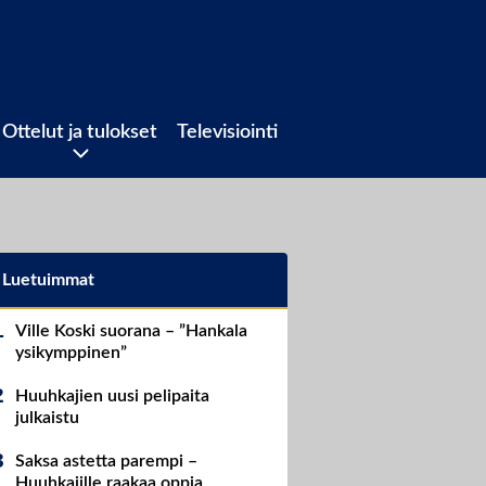
Ottelut ja tulokset
Televisiointi
Luetuimmat
Ville Koski suorana – ”Hankala
ysikymppinen”
Huuhkajien uusi pelipaita
julkaistu
Saksa astetta parempi –
Huuhkajille raakaa oppia