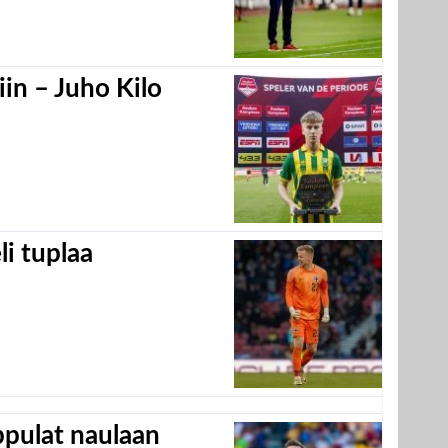
in – Juho Kilo
eli tuplaa
appulat naulaan