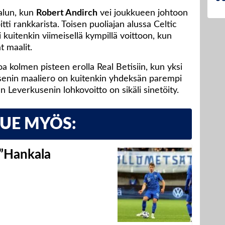
alun, kun
Robert Andirch
vei joukkueen johtoon
itti rankkarista. Toisen puoliajan alussa Celtic
kuitenkin viimeisellä kympillä voittoon, kun
t maalit.
a kolmen pisteen erolla Real Betisiin, kun yksi
senin maaliero on kuitenkin yhdeksän parempi
en Leverkusenin lohkovoitto on sikäli sinetöity.
LUE MYÖS:
 ”Hankala