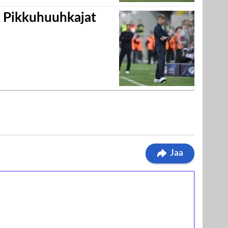
i Pikkuhuuhkajat
Jaa
ilmaiskierroksia ilman