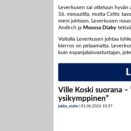
Leverkusen sai otteluun hyvän 
16. minuutilla, mutta Celtic taso
meni johtoon. Leverkusen nousi 
Andirch ja
Moussa Diaby
tekivä
Voitolla Leverkusen johtaa lohko
kierros on pelaamatta. Leverku
kuin espanjalaisvastustajan, jot
Ville Koski suorana –
ysikymppinen”
jukka_malm
|
01.06.2026
10:37