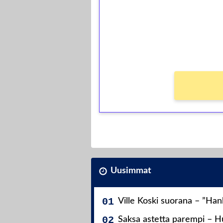
Talleta 1€
Saat heti 50 ilmaiskierr
kierros)!
Ei kierrätysvaatimusta!
Uusimmat
Ville Koski suorana – ”Ha
Saksa astetta parempi – Hu