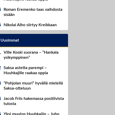
Roman Eremenko taas vaihdosta
sisään
Nikolai Alho siirtyy Kreikkaan
Uusimmat
Ville Koski suorana – ”Hankala
ysikymppinen”
Saksa astetta parempi –
Huuhkajille raakaa oppia
”Pohjolan muuri” hyvällä mielellä
Saksa-otteluun
Jacob Friis hakemassa positiivista
tulosta
Yksi muutos Huuhkajiin – Juho