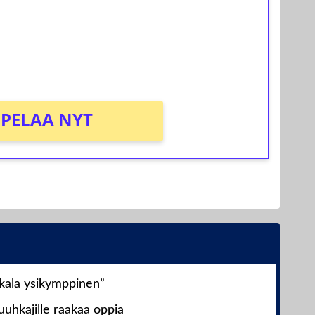
osta Tuohi 1000 -peliin (arvo 0,20€ per
PELAA NYT
nkala ysikymppinen”
uhkajille raakaa oppia