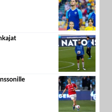
hkajat
nssonille