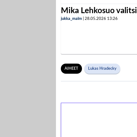
Mika Lehkosuo valits
jukka_malm
|
28.05.2026
13:26
AIHEET
Lukas Hradecky
1€ = 10€ arvosta 
kierrätystä!