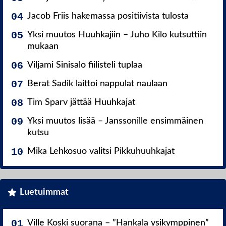
Jacob Friis hakemassa positiivista tulosta
Yksi muutos Huuhkajiin – Juho Kilo kutsuttiin
mukaan
Viljami Sinisalo fiilisteli tuplaa
Berat Sadik laittoi nappulat naulaan
Tim Sparv jättää Huuhkajat
Yksi muutos lisää – Janssonille ensimmäinen
kutsu
Mika Lehkosuo valitsi Pikkuhuuhkajat
Luetuimmat
Ville Koski suorana – ”Hankala ysikymppinen”