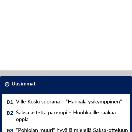
Uusimmat
Ville Koski suorana – ”Hankala ysikymppinen”
Saksa astetta parempi – Huuhkajille raakaa
oppia
”Pohjolan muuri” hyvällä mielellä Saksa-otteluun