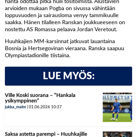
häntä odottaa pitkä huili tositoimista. Alustavien
arvioiden mukaan Pogba on sivussa vähintään
loppuvuoden ja sairausloma venyy tammikuulle
saakka. Hänen tilalleen Ranskan joukkueeseen on
nostettu AS Romassa pelaava Jordan Veretout.
Huuhkajien MM-karsinnat jatkuvat lauantaina
Bosnia ja Hertsegovinan vieraana. Ranska saapuu
Olympiastadionille tiistaina.
LUE MYÖS:
Ville Koski suorana – ”Hankala
ysikymppinen”
jukka_malm
|
01.06.2026
10:37
Saksa astetta parempi – Huuhkajille