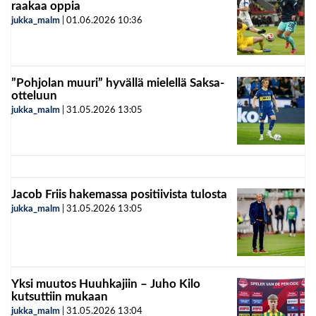
raakaa oppia
jukka_malm
|
01.06.2026
10:36
”Pohjolan muuri” hyvällä mielellä Saksa-
otteluun
jukka_malm
|
31.05.2026
13:05
Jacob Friis hakemassa positiivista tulosta
jukka_malm
|
31.05.2026
13:05
Yksi muutos Huuhkajiin – Juho Kilo
kutsuttiin mukaan
jukka_malm
|
31.05.2026
13:04