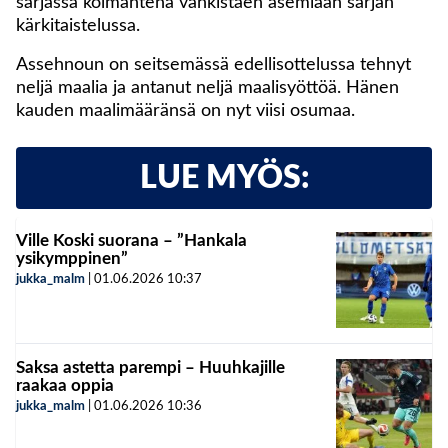
sarjassa kolmantena vankistaen asemiaan sarjan
kärkitaistelussa.
Assehnoun on seitsemässä edellisottelussa tehnyt
neljä maalia ja antanut neljä maalisyöttöä. Hänen
kauden maalimääränsä on nyt viisi osumaa.
LUE MYÖS:
Ville Koski suorana – ”Hankala
ysikymppinen”
jukka_malm
|
01.06.2026
10:37
Saksa astetta parempi – Huuhkajille
raakaa oppia
jukka_malm
|
01.06.2026
10:36