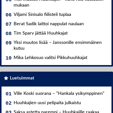
mukaan
Viljami Sinisalo fiilisteli tuplaa
Berat Sadik laittoi nappulat naulaan
Tim Sparv jättää Huuhkajat
Yksi muutos lisää – Janssonille ensimmäinen
kutsu
Mika Lehkosuo valitsi Pikkuhuuhkajat
Luetuimmat
Ville Koski suorana – ”Hankala ysikymppinen”
Huuhkajien uusi pelipaita julkaistu
Saksa astetta parempi – Huuhkajille raakaa