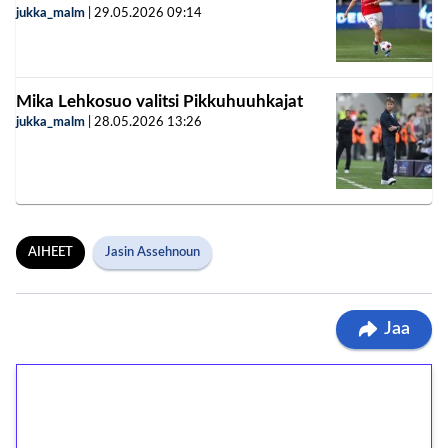
jukka_malm
|
29.05.2026
09:14
Mika Lehkosuo valitsi Pikkuhuuhkajat
jukka_malm
|
28.05.2026
13:26
AIHEET
Jasin Assehnoun
Jaa
1€ = 10€ arvosta
ilmaiskierroksia ilman