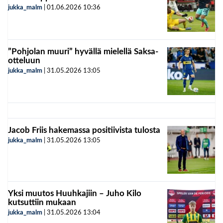
jukka_malm
|
01.06.2026
10:36
”Pohjolan muuri” hyvällä mielellä Saksa-
otteluun
jukka_malm
|
31.05.2026
13:05
Jacob Friis hakemassa positiivista tulosta
jukka_malm
|
31.05.2026
13:05
Yksi muutos Huuhkajiin – Juho Kilo
kutsuttiin mukaan
jukka_malm
|
31.05.2026
13:04