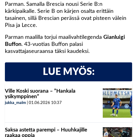
Parman. Samalla Brescia nousi Serie B:n
kärkipaikalle. Serie B on kärjen osalta erittäin
tasainen, sillä Brescian perässä ovat pisteen välein
Pisa ja Lecce.
Parman maalilla torjui maalivahtilegenda
Gianluigi
Buffon
. 43-vuotias Buffon palasi
kasvattajaseuraansa täksi kaudeksi.
LUE MYÖS:
Ville Koski suorana – ”Hankala
ysikymppinen”
jukka_malm
|
01.06.2026
10:37
Saksa astetta parempi – Huuhkajille
raakaa oppia