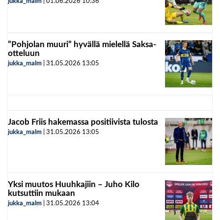
jukka_malm
|
01.06.2026
10:36
”Pohjolan muuri” hyvällä mielellä Saksa-
otteluun
jukka_malm
|
31.05.2026
13:05
Jacob Friis hakemassa positiivista tulosta
jukka_malm
|
31.05.2026
13:05
Yksi muutos Huuhkajiin – Juho Kilo
kutsuttiin mukaan
jukka_malm
|
31.05.2026
13:04