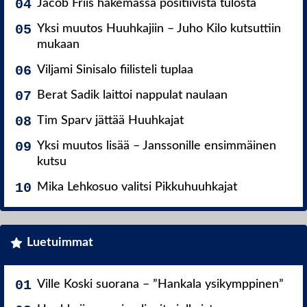
Jacob Friis hakemassa positiivista tulosta
Yksi muutos Huuhkajiin – Juho Kilo kutsuttiin
mukaan
Viljami Sinisalo fiilisteli tuplaa
Berat Sadik laittoi nappulat naulaan
Tim Sparv jättää Huuhkajat
Yksi muutos lisää – Janssonille ensimmäinen
kutsu
Mika Lehkosuo valitsi Pikkuhuuhkajat
Luetuimmat
Ville Koski suorana – ”Hankala ysikymppinen”