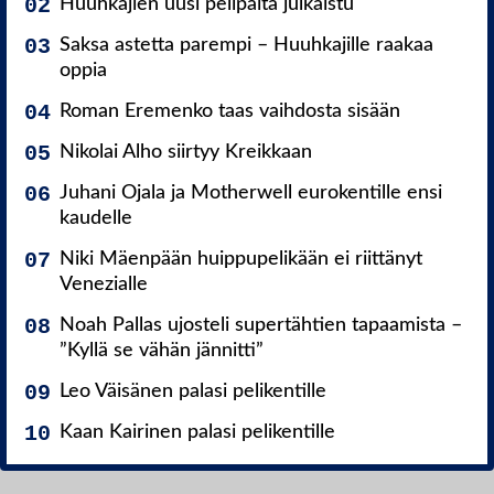
Huuhkajien uusi pelipaita julkaistu
Saksa astetta parempi – Huuhkajille raakaa
oppia
Roman Eremenko taas vaihdosta sisään
Nikolai Alho siirtyy Kreikkaan
Juhani Ojala ja Motherwell eurokentille ensi
kaudelle
Niki Mäenpään huippupelikään ei riittänyt
Venezialle
Noah Pallas ujosteli supertähtien tapaamista –
”Kyllä se vähän jännitti”
Leo Väisänen palasi pelikentille
Kaan Kairinen palasi pelikentille