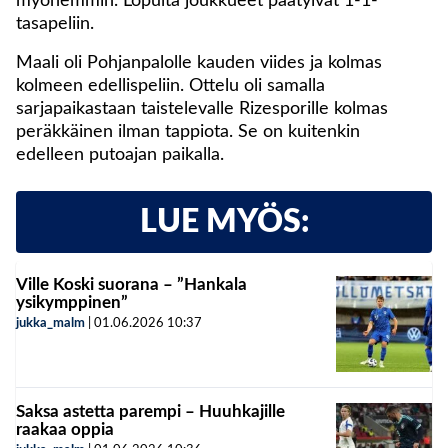
myöhemmin. Lopulta joukkueet päätyivät 1-1-
tasapeliin.
Maali oli Pohjanpalolle kauden viides ja kolmas
kolmeen edellispeliin. Ottelu oli samalla
sarjapaikastaan taistelevalle Rizesporille kolmas
peräkkäinen ilman tappiota. Se on kuitenkin
edelleen putoajan paikalla.
LUE MYÖS:
Ville Koski suorana – ”Hankala
ysikymppinen”
jukka_malm
|
01.06.2026
10:37
Saksa astetta parempi – Huuhkajille
raakaa oppia