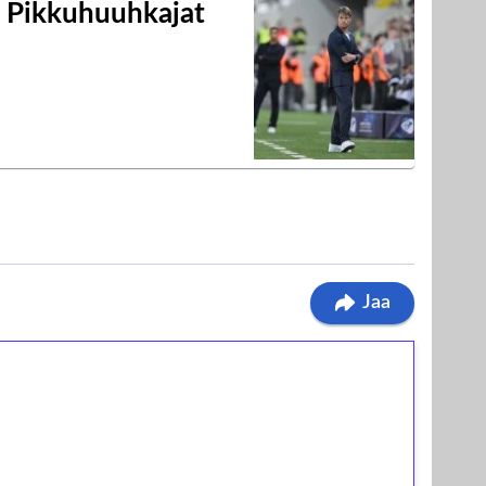
i Pikkuhuuhkajat
Jaa
ilmaiskierroksia ilman