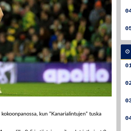
n kokoonpanossa, kun ”Kanarialintujen” tuska