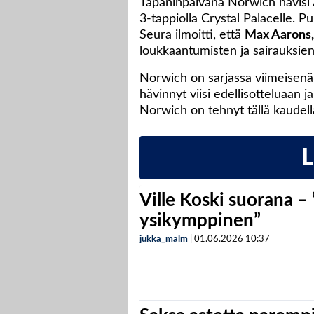
Tapaninpäivänä Norwich hävisi Ar
3-tappiolla Crystal Palacelle. P
Seura ilmoitti, että
Max Aarons,
loukkaantumisten ja sairauksien
Norwich on sarjassa viimeisenä 
hävinnyt viisi edellisotteluaan j
Norwich on tehnyt tällä kaudel
Ville Koski suorana –
ysikymppinen”
jukka_malm
|
01.06.2026
10:37