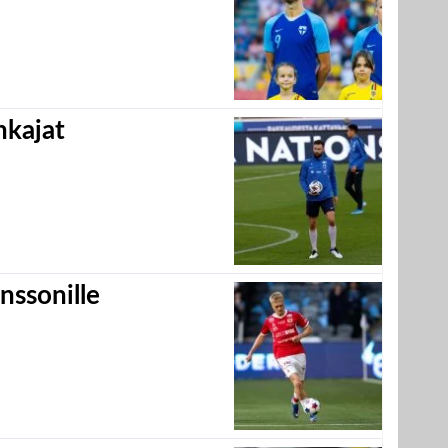
hkajat
nssonille