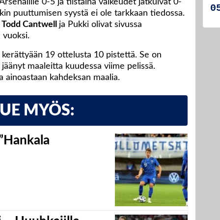
senalille 0-5 ja tiistaina vaikeudet jatkuivat 0-
ukin puuttumisen syystä ei ole tarkkaan tiedossa.
 Todd Cantwell
ja Pukki olivat sivussa
 vuoksi.
kerättyään 19 ottelusta 10 pistettä. Se on
a jäänyt maaleitta kuudessa viime pelissä.
la ainoastaan kahdeksan maalia.
LUE MYÖS:
 ”Hankala