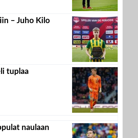
in – Juho Kilo
eli tuplaa
appulat naulaan