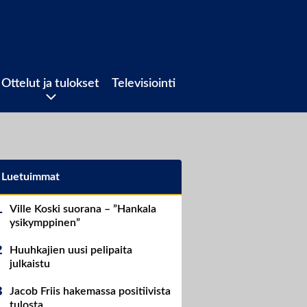
Ottelut ja tulokset
Televisiointi
Luetuimmat
Ville Koski suorana – ”Hankala
ysikymppinen”
Huuhkajien uusi pelipaita
julkaistu
Jacob Friis hakemassa positiivista
tulosta