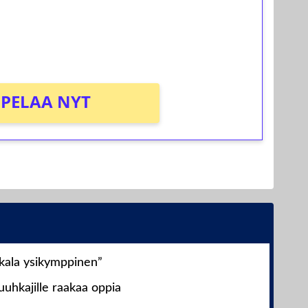
osta Tuohi 1000 -peliin (arvo 0,20€ per
PELAA NYT
nkala ysikymppinen”
uhkajille raakaa oppia