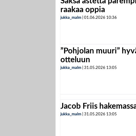
Saksa astetta parempi
raakaa oppia
jukka_malm
|
01.06.2026
10:36
”Pohjolan muuri” hyvä
otteluun
jukka_malm
|
31.05.2026
13:05
Jacob Friis hakemassa 
jukka_malm
|
31.05.2026
13:05