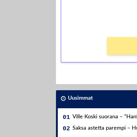
Saat heti 50 ilmaiskierr
kierros)!
Ei kierrätysvaatimusta!
Uusimmat
Ville Koski suorana – ”Ha
Saksa astetta parempi – Hu