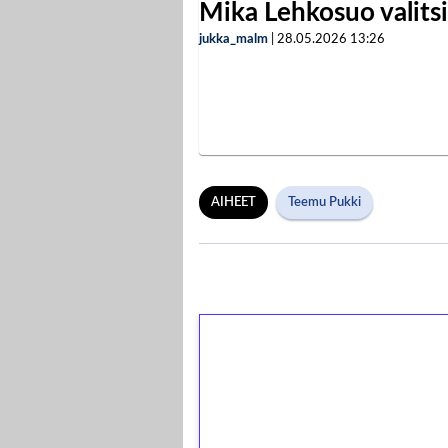
Mika Lehkosuo valits
jukka_malm
|
28.05.2026
13:26
AIHEET
Teemu Pukki
1€ = 10€ arvosta 
kierrätystä!
Talleta 1€