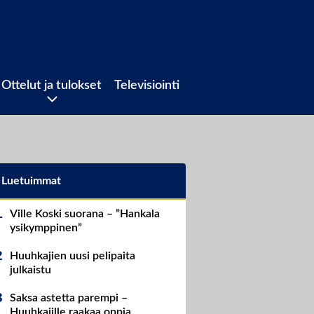
Ottelut ja tulokset
Televisiointi
Luetuimmat
Ville Koski suorana – ”Hankala
ysikymppinen”
Huuhkajien uusi pelipaita
julkaistu
Saksa astetta parempi –
Huuhkajille raakaa oppia