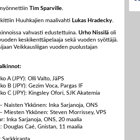
l myönnettiin
Tim Sparville
.
kittiin Huuhkajien maalivahti
Lukas Hradecky
.
kinnoissa vahvasti edustettuina.
Urho Nissilä
oli
vuoden keskikenttäpelaaja sekä vuoden syöttäjä.
sijaan Veikkausliigan vuoden puolustajan
alkinnot:
 A (JPY): Olli Valto, JäPS
ko B (JPY): Gezim Voca, Pargas IF
o C (JPY): Kingsley Ofori, SJK Akatemia
– Naisten Ykkönen: Inka Sarjanoja, ONS
 – Miesten Ykkönen: Steven Morrissey, VPS
r: Inka Sarjanoja, ONS, 20 maalia
 Douglas Caé, Gnistan, 11 maalia
 Sarkkiranta