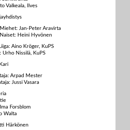
o Valkeala, Ilves
jayhdistys
Miehet: Jan-Peter Aravirta
Naiset: Heini Hyvönen
Liiga: Aino Kröger, KuPS
: Urho Nissilä, KuPS
Kari
taja: Arpad Mester
aja: Jussi Vasara
ria
tie
Wilma Forsblom
eo Walta
atti Härkönen