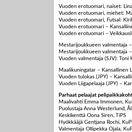
Vuoden erotuomari, naiset: Lin
Vuoden erotuomari, miehet: Ma
Vuoden erotuomari, Futsal: Kiri
Vuoden erotuomari – Kansalline
Vuoden erotuomari – Veikkaus
Mestarijoukkueen valmentaja – 
Mestarijoukkueen valmentaja – 
Vuoden valmentaja (SJV): Toni 
Maalikuningatar – Kansallinen L
Vuoden tulokas (JPY) – Kansall
Vuoden Liigapelaaja (JPY) – Kan
Parhaat pelaajat pelipaikkakoht
Maalivahti Emma Immonen, K
Puolustaja Anna Westerlund, Å
Keskikenttä Oona Siren, TiPS
Hyökkääjä Gentjana Rochi, Ku
Valmentaja Ollipekka Ojala, Ku