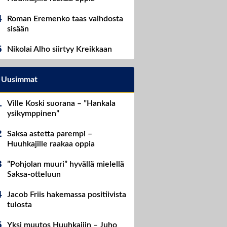
Roman Eremenko taas vaihdosta
sisään
Nikolai Alho siirtyy Kreikkaan
Uusimmat
Ville Koski suorana – ”Hankala
ysikymppinen”
Saksa astetta parempi –
Huuhkajille raakaa oppia
”Pohjolan muuri” hyvällä mielellä
Saksa-otteluun
Jacob Friis hakemassa positiivista
tulosta
Yksi muutos Huuhkajiin – Juho