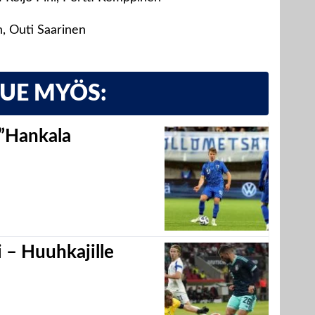
n, Outi Saarinen
LUE MYÖS:
 ”Hankala
 – Huuhkajille