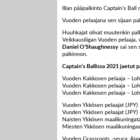
Illan pääpalkinto Captain’s Bal
Vuoden pelaajana sen sijaan pal
Huuhkajat olivat muutenkin pal
Veikkausliigan Vuoden pelaaja, 
Daniel O’Shaughnessy
sai sen 
palkinnon.
Captain’s Ballissa 2021 jaetut p
Vuoden Kakkosen pelaaja – Lohko
Vuoden Kakkosen pelaaja – Loh
Vuoden Kakkosen pelaaja – Lohk
Vuoden Ykkösen pelaajat (JPY) 
Vuoden Ykkösen pelaajat (JPY)
Naisten Ykkösen maalikuningata
Miesten Ykkösen maalikuningas:
Vuoden Grassroots -seura: Ajax