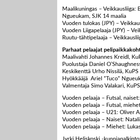
Maalikuningas – Veikkausliiga: 
Ngueukam, SJK 14 maalia
Vuoden tulokas (JPY) – Veikkau
Vuoden Liigapelaaja (JPY) – Vei
Ruutu-tähtipelaaja – Veikkausl
Parhaat pelaajat pelipaikkakoh
Maalivahti Johannes Kreidl, Ku
Puolustaja Daniel O’Shaughnes
Keskikenttä Urho Nissilä, KuPS
Hyökkääjä Ariel ”Tuco” Ngueu
Valmentaja Simo Valakari, KuPS
Vuoden pelaaja – Futsal, naise
Vuoden pelaaja – Futsal, miehe
Vuoden pelaaja – U21: Oliver 
Vuoden pelaaja – Naiset: Natal
Vuoden pelaaja – Miehet: Luka
Jyrki Heliskoski -kunniapalkinto