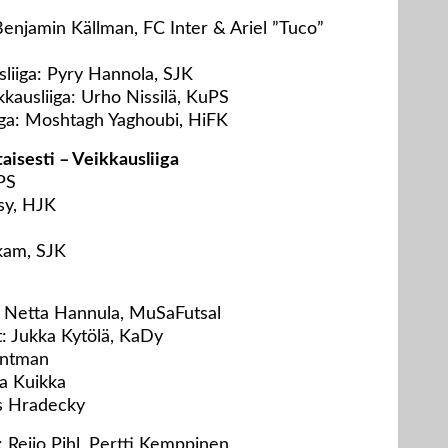
Benjamin Källman, FC Inter & Ariel ”Tuco”
sliiga: Pyry Hannola, SJK
kkausliiga: Urho Nissilä, KuPS
iiga: Moshtagh Yaghoubi, HiFK
taisesti – Veikkausliiga
PS
sy, HJK
kam, SJK
t: Netta Hannula, MuSaFutsal
t: Jukka Kytölä, KaDy
Antman
ia Kuikka
s Hradecky
: Reijo Pihl, Pertti Kemppinen