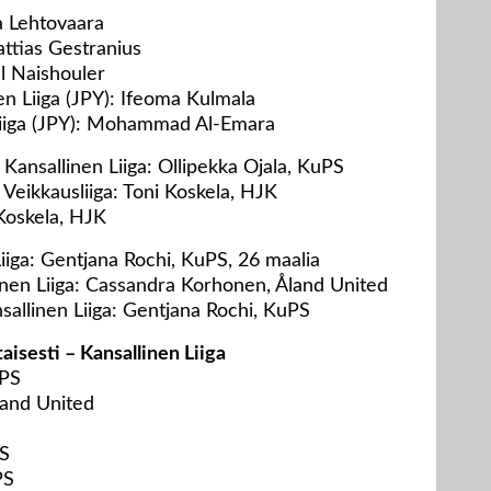
a Lehtovaara
ttias Gestranius
ll Naishouler
n Liiga (JPY): Ifeoma Kulmala
liiga (JPY): Mohammad Al-Emara
Kansallinen Liiga: Ollipekka Ojala, KuPS
Veikkausliiga: Toni Koskela, HJK
Koskela, HJK
iiga: Gentjana Rochi, KuPS, 26 maalia
inen Liiga: Cassandra Korhonen, Åland United
sallinen Liiga: Gentjana Rochi, KuPS
aisesti – Kansallinen Liiga
uPS
land United
PS
PS