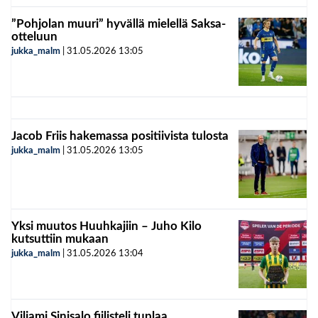
”Pohjolan muuri” hyvällä mielellä Saksa-
otteluun
jukka_malm
|
31.05.2026
13:05
Jacob Friis hakemassa positiivista tulosta
jukka_malm
|
31.05.2026
13:05
Yksi muutos Huuhkajiin – Juho Kilo
kutsuttiin mukaan
jukka_malm
|
31.05.2026
13:04
Viljami Sinisalo fiilisteli tuplaa