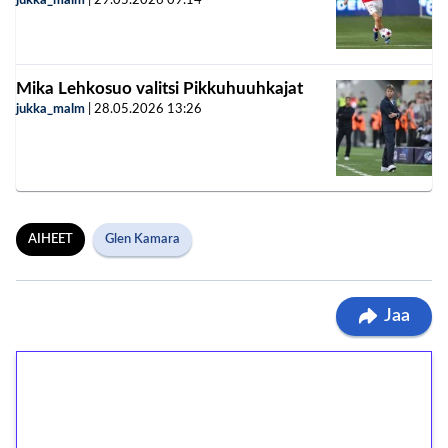
jukka_malm
|
29.05.2026
09:14
Mika Lehkosuo valitsi Pikkuhuuhkajat
jukka_malm
|
28.05.2026
13:26
AIHEET
Glen Kamara
Jaa
1€ = 10€ arvosta
ilmaiskierroksia ilman