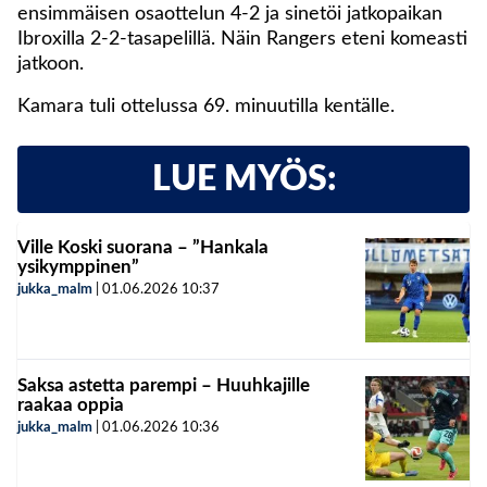
ensimmäisen osaottelun 4-2 ja sinetöi jatkopaikan
Ibroxilla 2-2-tasapelillä. Näin Rangers eteni komeasti
jatkoon.
Kamara tuli ottelussa 69. minuutilla kentälle.
LUE MYÖS:
Ville Koski suorana – ”Hankala
ysikymppinen”
jukka_malm
|
01.06.2026
10:37
Saksa astetta parempi – Huuhkajille
raakaa oppia
jukka_malm
|
01.06.2026
10:36