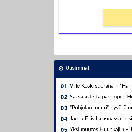
Uusimmat
Ville Koski suorana – ”Ha
Saksa astetta parempi – Hu
”Pohjolan muuri” hyvällä m
Jacob Friis hakemassa posit
Yksi muutos Huuhkajiin – 