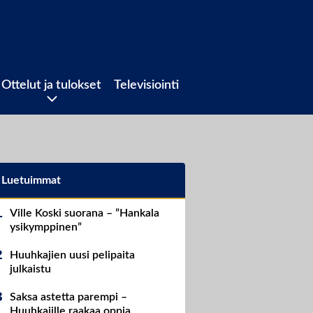
Ottelut ja tulokset
Televisiointi
Luetuimmat
Ville Koski suorana – ”Hankala
ysikymppinen”
Huuhkajien uusi pelipaita
julkaistu
Saksa astetta parempi –
Huuhkajille raakaa oppia