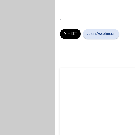
AIHEET
Jasin Assehnoun
1€ = 10€ arvosta 
kierrätystä!
Talleta 1€
Saat heti 50 ilmaiskierr
kierros)!
Ei kierrätysvaatimusta!