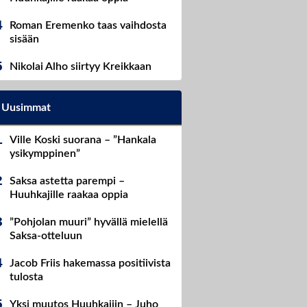
Roman Eremenko taas vaihdosta
sisään
Nikolai Alho siirtyy Kreikkaan
Uusimmat
Ville Koski suorana – ”Hankala
ysikymppinen”
Saksa astetta parempi –
Huuhkajille raakaa oppia
”Pohjolan muuri” hyvällä mielellä
Saksa-otteluun
Jacob Friis hakemassa positiivista
tulosta
Yksi muutos Huuhkajiin – Juho