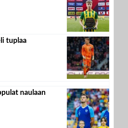
eli tuplaa
appulat naulaan