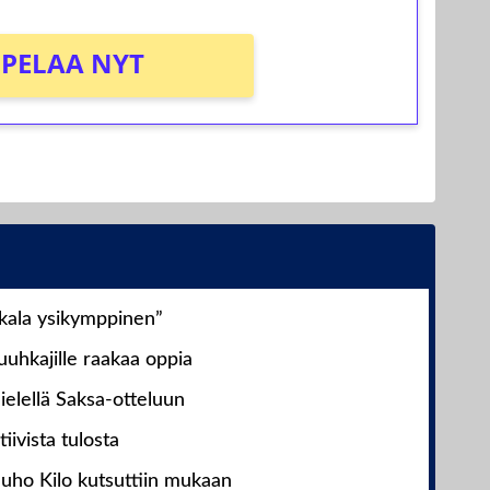
PELAA NYT
nkala ysikymppinen”
uhkajille raakaa oppia
ielellä Saksa-otteluun
iivista tulosta
Juho Kilo kutsuttiin mukaan