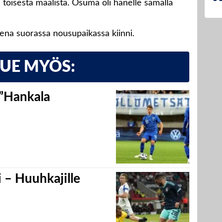
toisesta maalista. Osuma oli hänelle samalla
ena suorassa nousupaikassa kiinni.
LUE MYÖS:
 ”Hankala
 – Huuhkajille