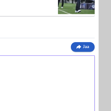
Jaa
ilmaiskierroksia ilman
osta Tuohi 1000 -peliin (arvo 0,20€ per