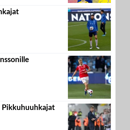
hkajat
nssonille
i Pikkuhuuhkajat