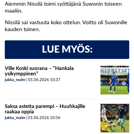
Aiemmin Nissilä toimi syöttäjänä Suwonin toiseen
maaliin.
Nissilä sai vastuuta koko ottelun. Voitto oli Suwonille
kauden toinen.
LUE MYÖS:
Ville Koski suorana – ”Hankala
ysikymppinen”
jukka_malm
|
01.06.2026
10:37
Saksa astetta parempi – Huuhkajille
raakaa oppia
jukka_malm
|
01.06.2026
10:36