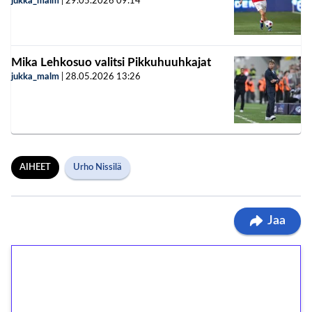
jukka_malm
|
29.05.2026
09:14
Mika Lehkosuo valitsi Pikkuhuuhkajat
jukka_malm
|
28.05.2026
13:26
AIHEET
Urho Nissilä
Jaa
1€ = 10€ arvosta
ilmaiskierroksia ilman