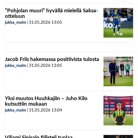
”Pohjolan muuri” hyvällä mielellä Saksa-
otteluun
jukka_malm
|
31.05.2026
13:05
Jacob Friis hakemassa positiivista tulosta
jukka_malm
|
31.05.2026
13:05
Yksi muutos Huuhkajiin – Juho Kilo
kutsuttiin mukaan
jukka_malm
|
31.05.2026
13:04
Viljami Sinisalo fiilisteli tuplaa