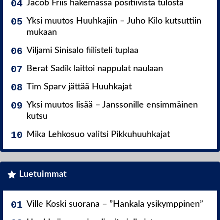
Jacob Friis hakemassa positiivista tulosta
Yksi muutos Huuhkajiin – Juho Kilo kutsuttiin
mukaan
Viljami Sinisalo fiilisteli tuplaa
Berat Sadik laittoi nappulat naulaan
Tim Sparv jättää Huuhkajat
Yksi muutos lisää – Janssonille ensimmäinen
kutsu
Mika Lehkosuo valitsi Pikkuhuuhkajat
Luetuimmat
Ville Koski suorana – ”Hankala ysikymppinen”