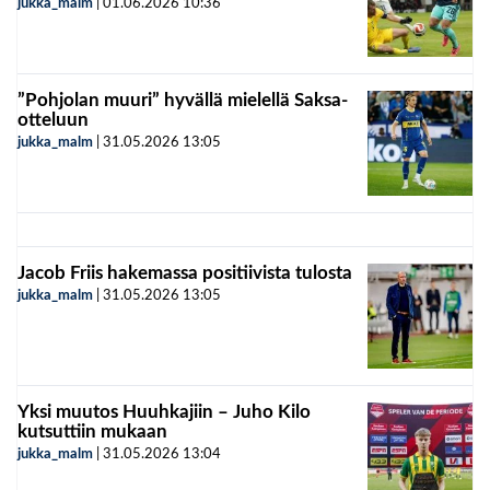
jukka_malm
|
01.06.2026
10:36
”Pohjolan muuri” hyvällä mielellä Saksa-
otteluun
jukka_malm
|
31.05.2026
13:05
Jacob Friis hakemassa positiivista tulosta
jukka_malm
|
31.05.2026
13:05
Yksi muutos Huuhkajiin – Juho Kilo
kutsuttiin mukaan
jukka_malm
|
31.05.2026
13:04