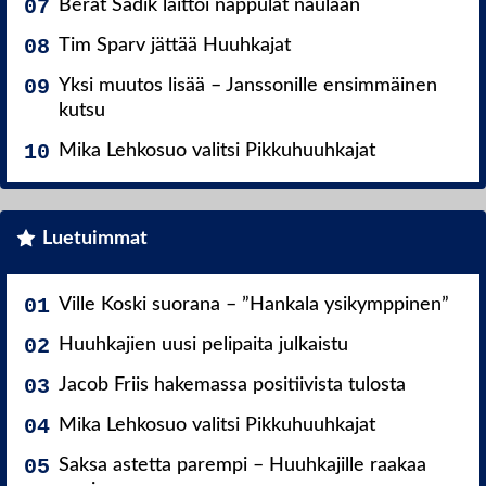
Berat Sadik laittoi nappulat naulaan
Tim Sparv jättää Huuhkajat
Yksi muutos lisää – Janssonille ensimmäinen
kutsu
Mika Lehkosuo valitsi Pikkuhuuhkajat
Luetuimmat
Ville Koski suorana – ”Hankala ysikymppinen”
Huuhkajien uusi pelipaita julkaistu
Jacob Friis hakemassa positiivista tulosta
Mika Lehkosuo valitsi Pikkuhuuhkajat
Saksa astetta parempi – Huuhkajille raakaa