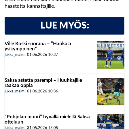
haastetta kannattajille.
LUE MYÖS:
Ville Koski suorana – ”Hankala
ysikymppinen”
jukka_malm
|
01.06.2026
10:37
Saksa astetta parempi – Huuhkajille
raakaa oppia
jukka_malm
|
01.06.2026
10:36
”Pohjolan muuri” hyvällä mielellä Saksa-
otteluun
jukka_malm
|
31.05.2026
13:05