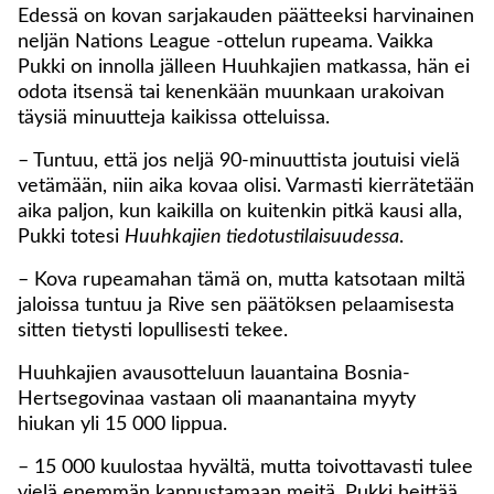
Edessä on kovan sarjakauden päätteeksi harvinainen
neljän Nations League -ottelun rupeama. Vaikka
Pukki on innolla jälleen Huuhkajien matkassa, hän ei
odota itsensä tai kenenkään muunkaan urakoivan
täysiä minuutteja kaikissa otteluissa.
– Tuntuu, että jos neljä 90-minuuttista joutuisi vielä
vetämään, niin aika kovaa olisi. Varmasti kierrätetään
aika paljon, kun kaikilla on kuitenkin pitkä kausi alla,
Pukki totesi
Huuhkajien tiedotustilaisuudessa
.
– Kova rupeamahan tämä on, mutta katsotaan miltä
jaloissa tuntuu ja Rive sen päätöksen pelaamisesta
sitten tietysti lopullisesti tekee.
Huuhkajien avausotteluun lauantaina Bosnia-
Hertsegovinaa vastaan oli maanantaina myyty
hiukan yli 15 000 lippua.
– 15 000 kuulostaa hyvältä, mutta toivottavasti tulee
vielä enemmän kannustamaan meitä, Pukki heittää