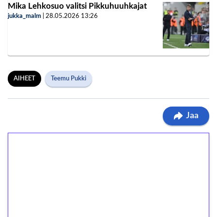
Mika Lehkosuo valitsi Pikkuhuuhkajat
jukka_malm
|
28.05.2026
13:26
AIHEET
Teemu Pukki
Jaa
1€ = 10€ arvosta
ilmaiskierroksia ilman
kierrätystä!
Talleta 1€