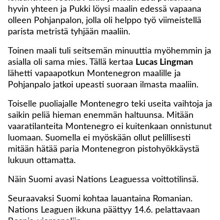
hyvin yhteen ja Pukki löysi maalin edessä vapaana
olleen Pohjanpalon, jolla oli helppo työ viimeistellä
parista metristä tyhjään maaliin.
Toinen maali tuli seitsemän minuuttia myöhemmin ja
asialla oli sama mies. Tällä kertaa
Lucas Lingman
lähetti vapaapotkun Montenegron maalille ja
Pohjanpalo jatkoi upeasti suoraan ilmasta maaliin.
Toiselle puoliajalle Montenegro teki useita vaihtoja ja
saikin peliä hieman enemmän haltuunsa. Mitään
vaaratilanteita Montenegro ei kuitenkaan onnistunut
luomaan. Suomella ei myöskään ollut pelillisesti
mitään hätää paria Montenegron pistohyökkäystä
lukuun ottamatta.
Näin Suomi avasi Nations Leaguessa voittotilinsä.
Seuraavaksi Suomi kohtaa lauantaina Romanian.
Nations Leaguen ikkuna päättyy 14.6. pelattavaan