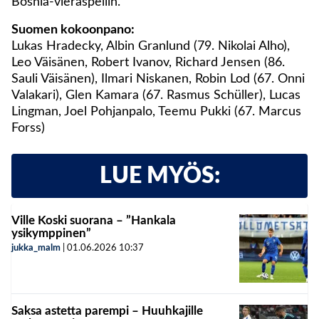
Bosnia-vieraspeliin.
Suomen kokoonpano:
Lukas Hradecky, Albin Granlund (79. Nikolai Alho),
Leo Väisänen, Robert Ivanov, Richard Jensen (86.
Sauli Väisänen), Ilmari Niskanen, Robin Lod (67. Onni
Valakari), Glen Kamara (67. Rasmus Schüller), Lucas
Lingman, Joel Pohjanpalo, Teemu Pukki (67. Marcus
Forss)
LUE MYÖS:
Ville Koski suorana – ”Hankala
ysikymppinen”
jukka_malm
|
01.06.2026
10:37
Saksa astetta parempi – Huuhkajille