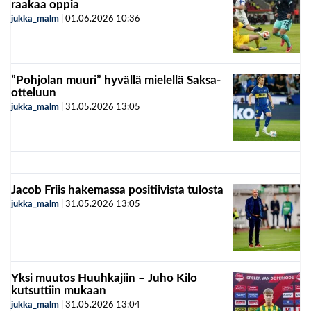
raakaa oppia
jukka_malm
|
01.06.2026
10:36
”Pohjolan muuri” hyvällä mielellä Saksa-
otteluun
jukka_malm
|
31.05.2026
13:05
Jacob Friis hakemassa positiivista tulosta
jukka_malm
|
31.05.2026
13:05
Yksi muutos Huuhkajiin – Juho Kilo
kutsuttiin mukaan
jukka_malm
|
31.05.2026
13:04