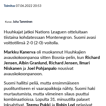
Toimitus
07.06.2022
20:53
Kuva:
Juha Tamminen
Huuhkajat jatkoi Nations Leaguen otteluitaan
tiistaina kohdatessaan Montenegron. Suomi avasi
voittotilinsä 2-0 (2-0)-voitolla.
Markku Kanerva
oli muokannut Huuhkajien
avauskokoonpanoa sitten Bosnia-pelin, kun
Richard
Jensen, Albin Granlund, Richard Jensen, Ilmari
Niskanen
ja
Joel Pohjanpalo
nousivat
avauskokoonpanoon.
Suomi hallitsi peliä, mutta ensimmäiseen
puolituntiseen ei vaarapaikkoja nähty. Suomi haki
murtautumista, mutta viimeinen silaus puuttui
kombinaatioissa. Lopulta 31. minuutilla palaset
loksahtivat.
Teemu Pukki
ja
Robin Lod
pelasivat