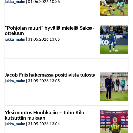
jukka_malm
|
01.06.2026
10:36
”Pohjolan muuri” hyvällä mielellä Saksa-
otteluun
jukka_malm
|
31.05.2026
13:05
Jacob Friis hakemassa positiivista tulosta
jukka_malm
|
31.05.2026
13:05
Yksi muutos Huuhkajiin – Juho Kilo
kutsuttiin mukaan
jukka_malm
|
31.05.2026
13:04