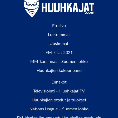
Etusivu
Luetuimmat
Uusimmat
EM-kisat 2021
MM-karsinnat – Suomen lohko
Huuhkajien kokoonpano
Ennakot
Televisiointi – Huuhkajat TV
Huuhkajien ottelut ja tulokset
Nations League – Suomen lohko
EM-kisojen lipunmyynti Huuhkajien otteluihin