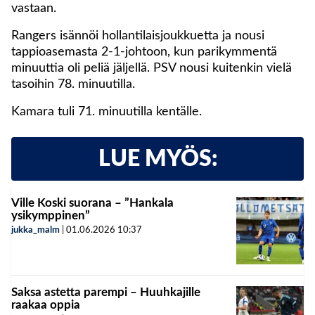
vastaan.
Rangers isännöi hollantilaisjoukkuetta ja nousi
tappioasemasta 2-1-johtoon, kun parikymmentä
minuuttia oli peliä jäljellä. PSV nousi kuitenkin vielä
tasoihin 78. minuutilla.
Kamara tuli 71. minuutilla kentälle.
LUE MYÖS:
Ville Koski suorana – ”Hankala
ysikymppinen”
jukka_malm
|
01.06.2026
10:37
Saksa astetta parempi – Huuhkajille
raakaa oppia