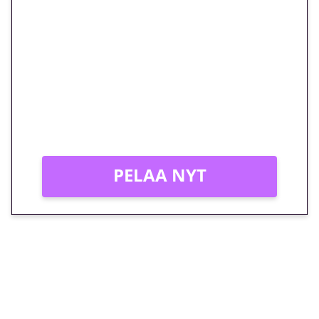
🎁 Huipputarjous jatkuu: 10
euron kierrätysvapaa
megakierros Reactoonz-
peliin – vain 1 eurolla!
Peli: Reactoonz
Vain uusille asiakkaille!
PELAA NYT