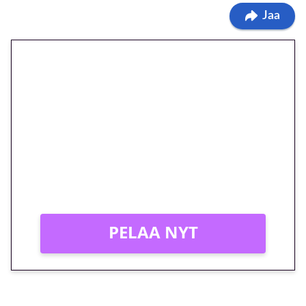
Jaa
🎁 Huipputarjous jatkuu: 10
euron kierrätysvapaa
megakierros Reactoonz-
peliin – vain 1 eurolla!
Peli: Reactoonz
Vain uusille asiakkaille!
PELAA NYT