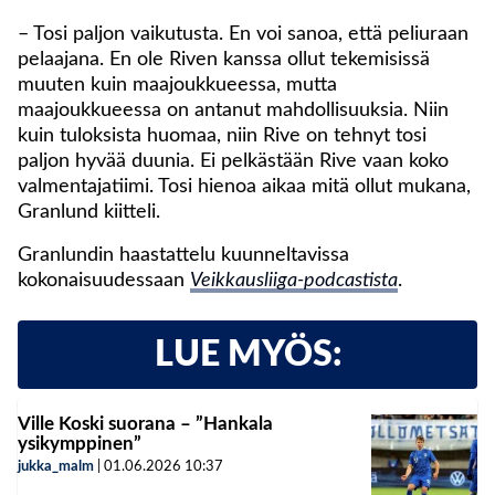
– Tosi paljon vaikutusta. En voi sanoa, että peliuraan
pelaajana. En ole Riven kanssa ollut tekemisissä
muuten kuin maajoukkueessa, mutta
maajoukkueessa on antanut mahdollisuuksia. Niin
kuin tuloksista huomaa, niin Rive on tehnyt tosi
paljon hyvää duunia. Ei pelkästään Rive vaan koko
valmentajatiimi. Tosi hienoa aikaa mitä ollut mukana,
Granlund kiitteli.
Granlundin haastattelu kuunneltavissa
kokonaisuudessaan
Veikkausliiga-podcastista
.
LUE MYÖS:
Ville Koski suorana – ”Hankala
ysikymppinen”
jukka_malm
|
01.06.2026
10:37