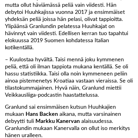
mutta ollut häviämässä peliä vain viidesti. Hän
debytoi Huuhkajissa vuonna 2017 ja ensimmäiset
yhdeksän peliä joissa hän pelasi, olivat tappioitta.
Ylipäänsä Granlundin pelatessa Huuhkajat on
hävinnyt vain viidesti. Edellisen kerran tuo tapahtui
elokuussa 2019 Suomen kohdatessa Italian
kotikentällä.
– Kuulostaa hyvältä. Taisi mennä joku kymmenen
peliä, että oli ilman tappiota mukana kentällä. Se oli
hassu statistiikka. Taisi olla noin kymmeneen peliin
ainoa pistemenetys Kroatiaa vastaan vieraissa. Se oli
tilastokummajainen. Hyvä näin, Granlund miettii
Veikkausliiga-podcastin haastattelussa.
Granlund sai ensimmäisen kutsun Huuhkajien
mukaan
Hans Backen
aikana, mutta varsinainen
debyytti tuli
Markku Kanervan
alaisuudessa.
Granlundin mukaan Kanervalla on ollut iso merkitys
hänen uralleen.