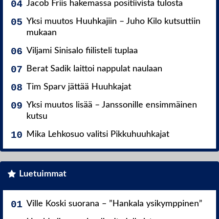
Jacob Friis hakemassa positiivista tulosta
Yksi muutos Huuhkajiin – Juho Kilo kutsuttiin
mukaan
Viljami Sinisalo fiilisteli tuplaa
Berat Sadik laittoi nappulat naulaan
Tim Sparv jättää Huuhkajat
Yksi muutos lisää – Janssonille ensimmäinen
kutsu
Mika Lehkosuo valitsi Pikkuhuuhkajat
Luetuimmat
Ville Koski suorana – ”Hankala ysikymppinen”