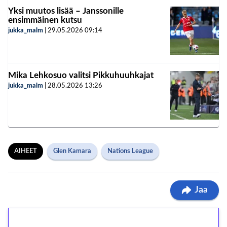
Yksi muutos lisää – Janssonille
ensimmäinen kutsu
jukka_malm
|
29.05.2026
09:14
Mika Lehkosuo valitsi Pikkuhuuhkajat
jukka_malm
|
28.05.2026
13:26
AIHEET
Glen Kamara
Nations League
Jaa