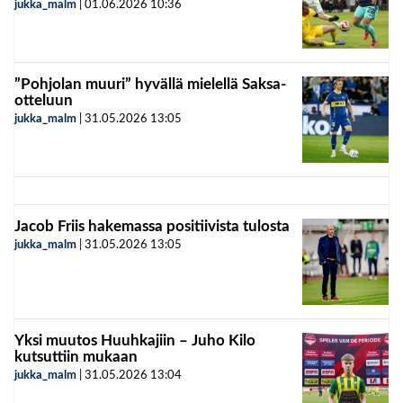
jukka_malm
|
01.06.2026
10:36
”Pohjolan muuri” hyvällä mielellä Saksa-
otteluun
jukka_malm
|
31.05.2026
13:05
Jacob Friis hakemassa positiivista tulosta
jukka_malm
|
31.05.2026
13:05
Yksi muutos Huuhkajiin – Juho Kilo
kutsuttiin mukaan
jukka_malm
|
31.05.2026
13:04