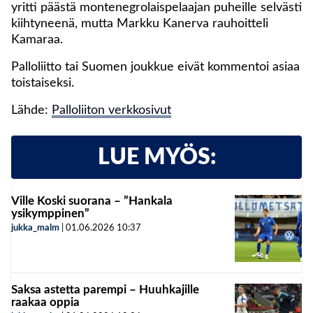
yritti päästä montenegrolaispelaajan puheille selvästi
kiihtyneenä, mutta Markku Kanerva rauhoitteli
Kamaraa.
Palloliitto tai Suomen joukkue eivät kommentoi asiaa
toistaiseksi.
Lähde:
Palloliiton verkkosivut
LUE MYÖS:
Ville Koski suorana – ”Hankala
ysikymppinen”
jukka_malm
|
01.06.2026
10:37
Saksa astetta parempi – Huuhkajille
raakaa oppia