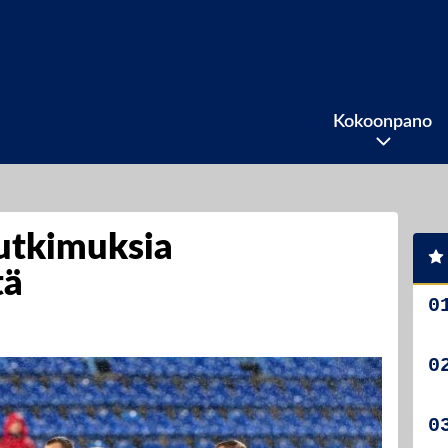
Kokoonpano
tutkimuksia
tä