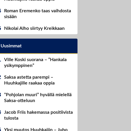
Roman Eremenko taas vaihdosta
sisään
Nikolai Alho siirtyy Kreikkaan
Uusimmat
Ville Koski suorana – ”Hankala
ysikymppinen”
Saksa astetta parempi –
Huuhkajille raakaa oppia
”Pohjolan muuri” hyvällä mielellä
Saksa-otteluun
Jacob Friis hakemassa positiivista
tulosta
Yksi muutos Huuhkajiin – Juho