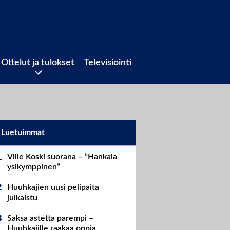
Ottelut ja tulokset
Televisiointi
Luetuimmat
Ville Koski suorana – ”Hankala
ysikymppinen”
Huuhkajien uusi pelipaita
julkaistu
Saksa astetta parempi –
Huuhkajille raakaa oppia