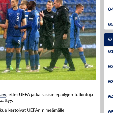
laan
, ettei UEFA jatka rasismiepäilyjen tutkintoja
äättyy.
kue kertoivat UEFAn nimeämälle