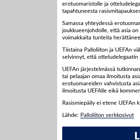
erotuomaristolle ja otteludele
tapahtuneesta rasismitapauksest
Samassa yhteydessä erotuomaris
joukkueenjohdolle, että asia on
voimakkaita tunteita herättänee
Tiistaina Palloliiton ja UEFAn vä
selvinnyt, että otteludelegaatin 
UEFAn järjestelmässä tutkinnan
tai pelaajan omaa ilmoitusta asia
erotuomareiden vahvistusta asi
ilmoitusta UEFAlle eikä kommen
Rasismiepäily ei etene UEFAn k
Lähde:
Palloliiton verkkosivut