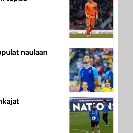
appulat naulaan
hkajat