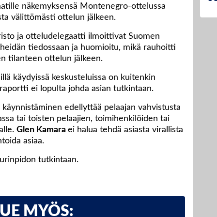
gaatille näkemyksensä Montenegro-ottelussa
a välittömästi ottelun jälkeen.
to ja otteludelegaatti ilmoittivat Suomen
 heidän tiedossaan ja huomioitu, mikä rauhoitti
n tilanteen ottelun jälkeen.
lillä käydyissä keskusteluissa on kuitenkin
raportti ei lopulta johda asian tutkintaan.
 käynnistäminen edellyttää pelaajan vahvistusta
ssa tai toisten pelaajien, toimihenkilöiden tai
alle.
Glen Kamara
ei halua tehdä asiasta virallista
toida asiaa.
urinpidon tutkintaan.
LUE MYÖS: