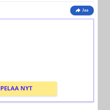
Jaa
ilmaiskierroksia ilman
osta Tuohi 1000 -peliin (arvo 0,20€ per
PELAA NYT