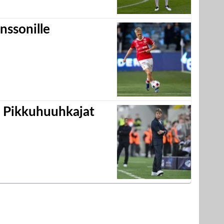
nssonille
i Pikkuhuuhkajat