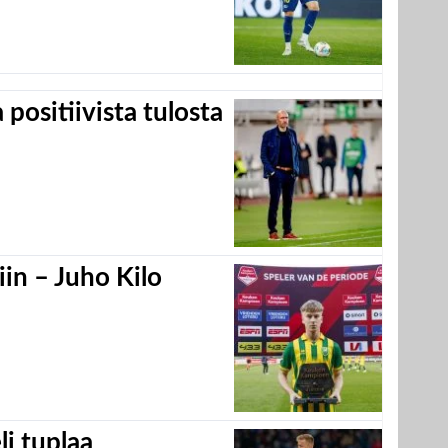
positiivista tulosta
in – Juho Kilo
eli tuplaa