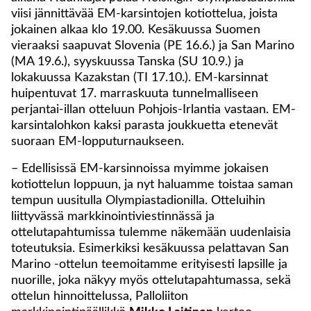
viisi jännittävää EM-karsintojen kotiottelua, joista
jokainen alkaa klo 19.00. Kesäkuussa Suomen
vieraaksi saapuvat Slovenia (PE 16.6.) ja San Marino
(MA 19.6.), syyskuussa Tanska (SU 10.9.) ja
lokakuussa Kazakstan (TI 17.10.). EM-karsinnat
huipentuvat 17. marraskuuta tunnelmalliseen
perjantai-illan otteluun Pohjois-Irlantia vastaan. EM-
karsintalohkon kaksi parasta joukkuetta etenevät
suoraan EM-lopputurnaukseen.
– Edellisissä EM-karsinnoissa myimme jokaisen
kotiottelun loppuun, ja nyt haluamme toistaa saman
tempun uusitulla Olympiastadionilla. Otteluihin
liittyvässä markkinointiviestinnässä ja
ottelutapahtumissa tulemme näkemään uudenlaisia
toteutuksia. Esimerkiksi kesäkuussa pelattavan San
Marino -ottelun teemoitamme erityisesti lapsille ja
nuorille, joka näkyy myös ottelutapahtumassa, sekä
ottelun hinnoittelussa, Palloliiton