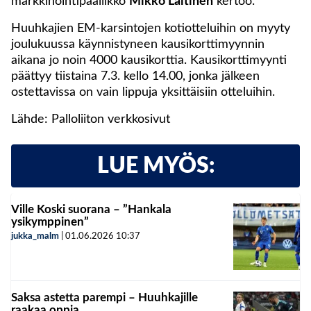
markkinointipäällikkö
Mikko Laitinen
kertoo.
Huuhkajien EM-karsintojen kotiotteluihin on myyty
joulukuussa käynnistyneen kausikorttimyynnin
aikana jo noin 4000 kausikorttia. Kausikorttimyynti
päättyy tiistaina 7.3. kello 14.00, jonka jälkeen
ostettavissa on vain lippuja yksittäisiin otteluihin.
Lähde: Palloliiton verkkosivut
LUE MYÖS:
Ville Koski suorana – ”Hankala
ysikymppinen”
jukka_malm
|
01.06.2026
10:37
Saksa astetta parempi – Huuhkajille
raakaa oppia