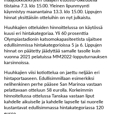
maajoukkuekirjeen tilaajien etuosto-oikeudella
tiistaina 7.3. klo 15.00. Yleinen lipunmyynti
käynnistyy maanantaina 13.3. klo 15.00. Lippujen
hinnat yksittäisiin otteluihin on nyt julkaistu.
Huuhkajien otteluiden hinnoittelussa on käytössä
kuusi eri hintakategoriaa. Yli 60 prosenttia
Olympiastadionin katsomokapasiteetista sijaitsee
edullisimmissa hintakategorioissa 5 ja 6. Lippujen
hinnat on päätetty jäädyttää samalle tasolle kuin
vuonna 2021 pelatuissa MM2022-lopputurnauksen
karsinnoissa.
Huuhkajien viisi kotiottelua on jaettu neljään eri
hintaportaaseen. Edullisimmillaan esimerkiksi
nelihenkinen perhe pääsee San Marinoa vastaan
pelattavaan otteluun 58 eurolla. Korkeimmin
hinnoitellussa ottelussa Tanskaa vastaan liput
kahdelle aikuiselle ja kahdelle lapselle tai nuorelle
kustantavat edullisimmassa hintakategoriassa 120
euroa.