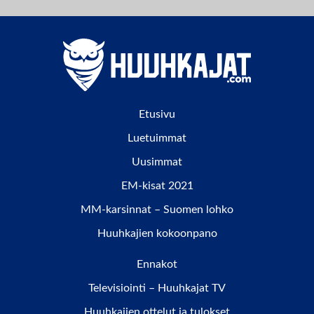
Etusivu
Luetuimmat
Uusimmat
EM-kisat 2021
MM-karsinnat – Suomen lohko
Huuhkajien kokoonpano
Ennakot
Televisiointi – Huuhkajat TV
Huuhkajien ottelut ja tulokset