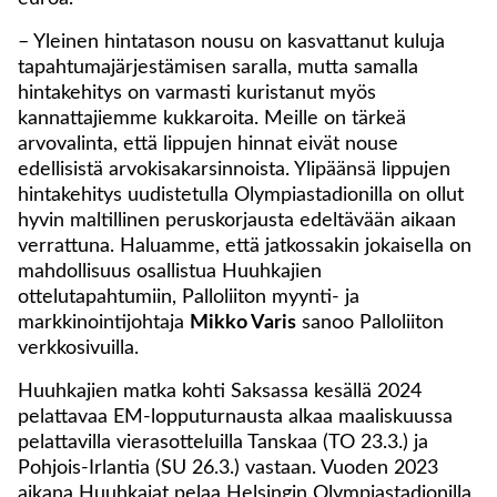
– Yleinen hintatason nousu on kasvattanut kuluja
tapahtumajärjestämisen saralla, mutta samalla
hintakehitys on varmasti kuristanut myös
kannattajiemme kukkaroita. Meille on tärkeä
arvovalinta, että lippujen hinnat eivät nouse
edellisistä arvokisakarsinnoista. Ylipäänsä lippujen
hintakehitys uudistetulla Olympiastadionilla on ollut
hyvin maltillinen peruskorjausta edeltävään aikaan
verrattuna. Haluamme, että jatkossakin jokaisella on
mahdollisuus osallistua Huuhkajien
ottelutapahtumiin, Palloliiton myynti- ja
markkinointijohtaja
Mikko Varis
sanoo Palloliiton
verkkosivuilla.
Huuhkajien matka kohti Saksassa kesällä 2024
pelattavaa EM-lopputurnausta alkaa maaliskuussa
pelattavilla vierasotteluilla Tanskaa (TO 23.3.) ja
Pohjois-Irlantia (SU 26.3.) vastaan. Vuoden 2023
aikana Huuhkajat pelaa Helsingin Olympiastadionilla