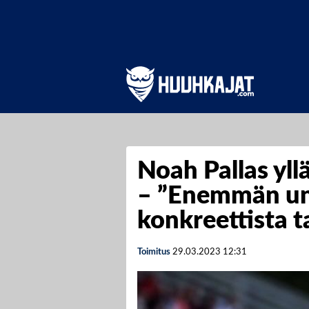
Noah Pallas yll
– ”Enemmän un
konkreettista t
Toimitus
29.03.2023
12:31