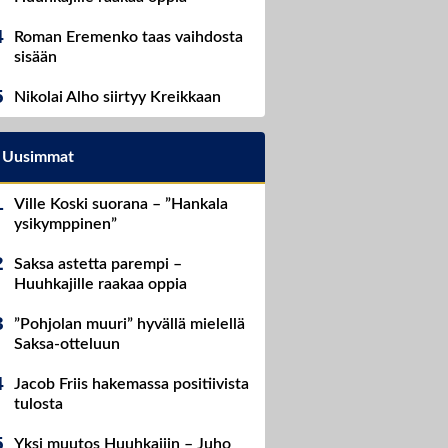
Roman Eremenko taas vaihdosta
sisään
Nikolai Alho siirtyy Kreikkaan
Uusimmat
Ville Koski suorana – ”Hankala
ysikymppinen”
Saksa astetta parempi –
Huuhkajille raakaa oppia
”Pohjolan muuri” hyvällä mielellä
Saksa-otteluun
Jacob Friis hakemassa positiivista
tulosta
Yksi muutos Huuhkajiin – Juho