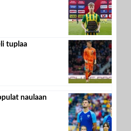
eli tuplaa
appulat naulaan