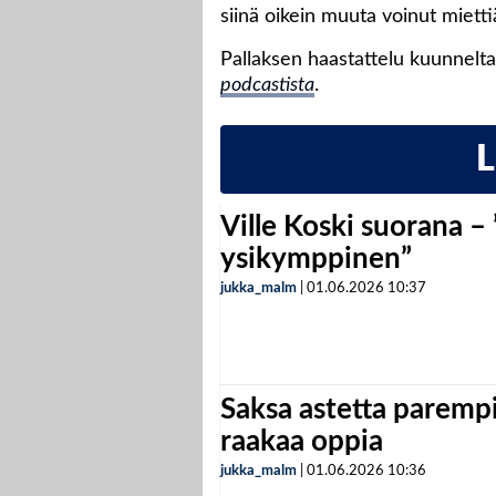
siinä oikein muuta voinut miettiä
Pallaksen haastattelu kuunnelt
podcastista
.
Ville Koski suorana –
ysikymppinen”
jukka_malm
|
01.06.2026
10:37
Saksa astetta parempi
raakaa oppia
jukka_malm
|
01.06.2026
10:36