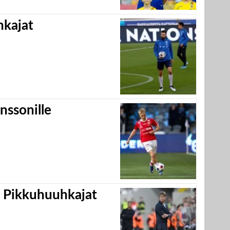
hkajat
nssonille
i Pikkuhuuhkajat