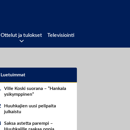
Ottelut ja tulokset
Televisiointi
Luetuimmat
Ville Koski suorana – ”Hankala
ysikymppinen”
Huuhkajien uusi pelipaita
julkaistu
Saksa astetta parempi –
Huuhkajille raakaa oppia