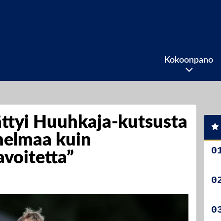
Kokoonpano
ättyi Huuhkaja-kutsusta
elmaa kuin
avoitetta”