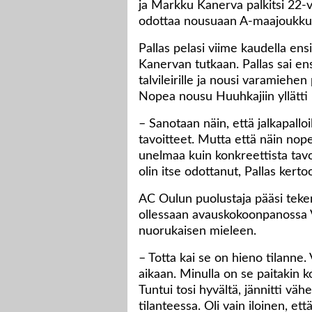
ja Markku Kanerva palkitsi 22-v
odottaa nousuaan A-maajoukku
Pallas pelasi viime kaudella en
Kanervan tutkaan. Pallas sai 
talvileirille ja nousi varamie
Nopea nousu Huuhkajiin yllätti 
– Sanotaan näin, että jalkapalloil
tavoitteet. Mutta että näin nop
unelmaa kuin konkreettista tavoi
olin itse odottanut, Pallas kert
AC Oulun puolustaja pääsi tekem
ollessaan avauskokoonpanossa V
nuorukaisen mieleen.
– Totta kai se on hieno tilanne
aikaan. Minulla on se paitakin 
Tuntui tosi hyvältä, jännitti vä
tilanteessa. Oli vain iloinen, e