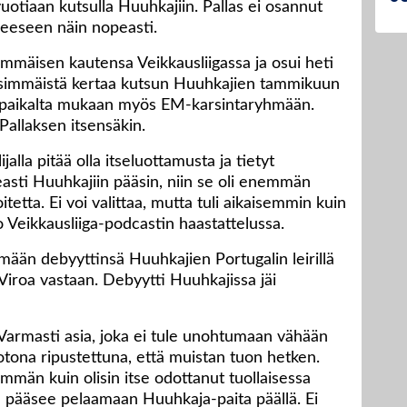
uotiaan kutsulla Huuhkajiin. Pallas ei osannut
eeseen näin nopeasti.
simmäisen kautensa Veikkausliigassa ja osui heti
ensimmäistä kertaa kutsun Huuhkajien tammikuun
hen paikalta mukaan myös EM-karsintaryhmään.
Pallaksen itsensäkin.
ijalla pitää olla itseluottamusta ja tietyt
easti Huuhkajiin pääsin, niin se oli enemmän
tetta. Ei voi valittaa, mutta tuli aikaisemmin kuin
oo Veikkausliiga-podcastin haastattelussa.
ään debyyttinsä Huuhkajien Portugalin leirillä
iroa vastaan. Debyytti Huuhkajissa jäi
. Varmasti asia, joka ei tule unohtumaan vähään
kotona ripustettuna, että muistan tuon hetken.
hemmän kuin olisin itse odottanut tuollaisessa
ttä pääsee pelaamaan Huuhkaja-paita päällä. Ei