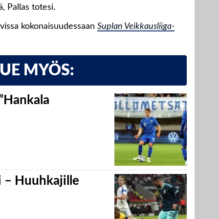
, Pallas totesi.
avissa kokonaisuudessaan
Suplan Veikkausliiga-
LUE MYÖS:
 ”Hankala
 – Huuhkajille