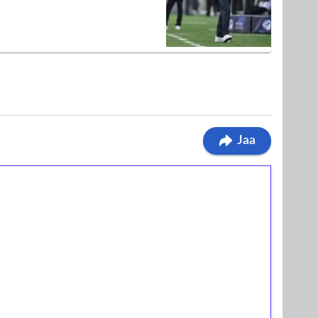
Jaa
ilmaiskierroksia ilman
osta Tuohi 1000 -peliin (arvo 0,20€ per