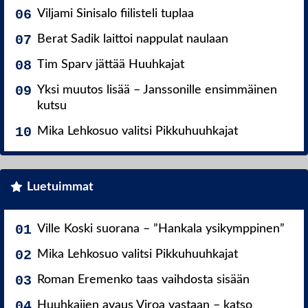
Viljami Sinisalo fiilisteli tuplaa
Berat Sadik laittoi nappulat naulaan
Tim Sparv jättää Huuhkajat
Yksi muutos lisää – Janssonille ensimmäinen
kutsu
Mika Lehkosuo valitsi Pikkuhuuhkajat
Luetuimmat
Ville Koski suorana – ”Hankala ysikymppinen”
Mika Lehkosuo valitsi Pikkuhuuhkajat
Roman Eremenko taas vaihdosta sisään
Huuhkajien avaus Viroa vastaan – katso