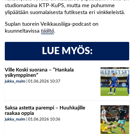
studiomatsina KTP-KuPS, mutta me puhumme
ylipäätään suomalaisesta futiksesta eri vinkkeleistä.
Suplan tuorein Veikkausliiga-podcast on
kuunneltavissa
täältä
.
LUE MYÖS:
Ville Koski suorana – ”Hankala
ysikymppinen”
jukka_malm
|
01.06.2026
10:37
Saksa astetta parempi – Huuhkajille
raakaa oppia
jukka_malm
|
01.06.2026
10:36