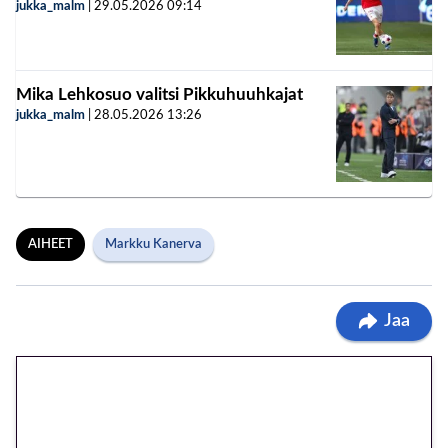
jukka_malm
|
29.05.2026
09:14
Mika Lehkosuo valitsi Pikkuhuuhkajat
jukka_malm
|
28.05.2026
13:26
AIHEET
Markku Kanerva
Jaa
🎁 Huipputarjous jatkuu: 10
euron kierrätysvapaa