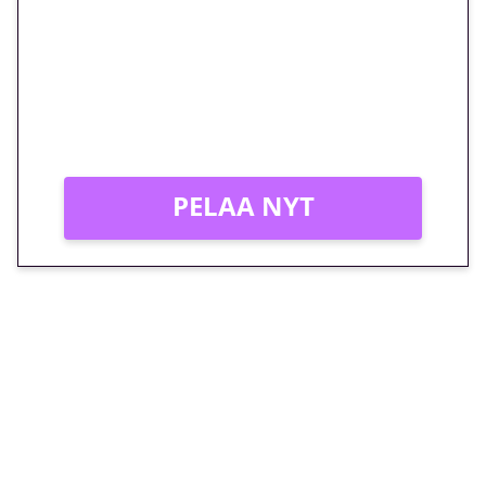
megakierros Reactoonz-
peliin – vain 1 eurolla!
Peli: Reactoonz
Vain uusille asiakkaille!
PELAA NYT