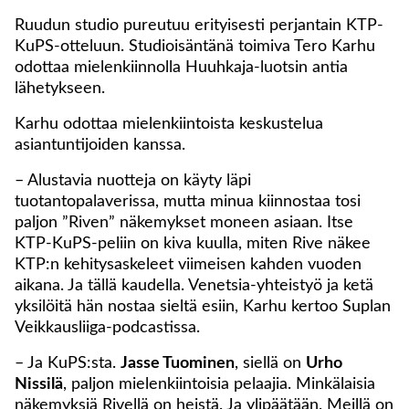
Ruudun studio pureutuu erityisesti perjantain KTP-
KuPS-otteluun. Studioisäntänä toimiva Tero Karhu
odottaa mielenkiinnolla Huuhkaja-luotsin antia
lähetykseen.
Karhu odottaa mielenkiintoista keskustelua
asiantuntijoiden kanssa.
– Alustavia nuotteja on käyty läpi
tuotantopalaverissa, mutta minua kiinnostaa tosi
paljon ”Riven” näkemykset moneen asiaan. Itse
KTP-KuPS-peliin on kiva kuulla, miten Rive näkee
KTP:n kehitysaskeleet viimeisen kahden vuoden
aikana. Ja tällä kaudella. Venetsia-yhteistyö ja ketä
yksilöitä hän nostaa sieltä esiin, Karhu kertoo Suplan
Veikkausliiga-podcastissa.
– Ja KuPS:sta.
Jasse Tuominen
, siellä on
Urho
Nissilä
, paljon mielenkiintoisia pelaajia. Minkälaisia
näkemyksiä Rivellä on heistä. Ja ylipäätään. Meillä on