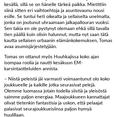
kesällä, sillä se on hänelle tärkeä paikka. Mietittiin
siinä sitten eri vaihtoehtoja ja asuntovaunu nousi
esille. Se tuntui heti oikealta ja sellaiselta unelmalta,
jonka on joutunut uhraamaan jalkapallouran vuoksi.
Sen takia en ole pystynyt olemaan ehkä sillä tavalla
tien päällä kuin olisin halunnut, mutta nyt saan tätä
kautta sellaisen urbaanin elämänkokemuksen, Tomas
avaa asumisjärjestelyjään.
Tomas on ottanut myös Huuhkajissa koko ajan
isompaa roolia ja nautti kesäkuun EM-
karsintaotteluiden annista.
– Niistä peleistä jäi varmasti voimaantunut olo koko
joukkueelle ja kaikille jotka seurasivat pelejä.
Olemme luomassa jotain todella siistiä ja yleisöstä
saimme paljon energiaa. Maajoukkueen kannattajat
olivat tietenkin fantastisia ja uskon, että pelaajat
palasivat seurajoukkueisiinsa paljon hymyä
huulillaan.