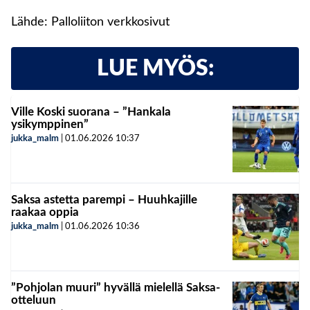
Lähde: Palloliiton verkkosivut
LUE MYÖS:
Ville Koski suorana – ”Hankala
ysikymppinen”
jukka_malm
|
01.06.2026
10:37
Saksa astetta parempi – Huuhkajille
raakaa oppia
jukka_malm
|
01.06.2026
10:36
”Pohjolan muuri” hyvällä mielellä Saksa-
otteluun