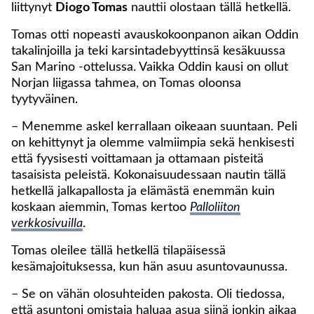
liittynyt
Diogo Tomas
nauttii olostaan tällä hetkellä.
Tomas otti nopeasti avauskokoonpanon aikan Oddin
takalinjoilla ja teki karsintadebyyttinsä kesäkuussa
San Marino -ottelussa. Vaikka Oddin kausi on ollut
Norjan liigassa tahmea, on Tomas oloonsa
tyytyväinen.
– Menemme askel kerrallaan oikeaan suuntaan. Peli
on kehittynyt ja olemme valmiimpia sekä henkisesti
että fyysisesti voittamaan ja ottamaan pisteitä
tasaisista peleistä. Kokonaisuudessaan nautin tällä
hetkellä jalkapallosta ja elämästä enemmän kuin
koskaan aiemmin, Tomas kertoo
Palloliiton
verkkosivuilla
.
Tomas oleilee tällä hetkellä tilapäisessä
kesämajoituksessa, kun hän asuu asuntovaunussa.
– Se on vähän olosuhteiden pakosta. Oli tiedossa,
että asuntoni omistaja haluaa asua siinä jonkin aikaa