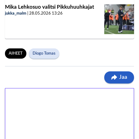
Mika Lehkosuo valitsi Pikkuhuuhkajat
jukka_malm
|
28.05.2026
13:26
AIHEET
Diogo Tomas
Jaa
1€ = 10€ arvosta
ilmaiskierroksia ilman
kierrätystä!
Talleta 1€