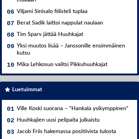
mukaan
Viljami Sinisalo fiilisteli tuplaa
Berat Sadik laittoi nappulat naulaan
Tim Sparv jättää Huuhkajat
Yksi muutos lisää – Janssonille ensimmäinen
kutsu
Mika Lehkosuo valitsi Pikkuhuuhkajat
Luetuimmat
Ville Koski suorana – ”Hankala ysikymppinen”
Huuhkajien uusi pelipaita julkaistu
Jacob Friis hakemassa positiivista tulosta