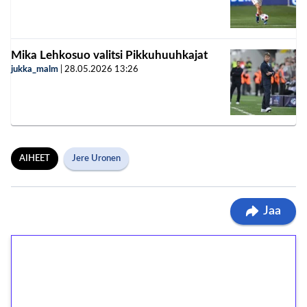
Mika Lehkosuo valitsi Pikkuhuuhkajat
jukka_malm
|
28.05.2026
13:26
AIHEET
Jere Uronen
Jaa
1€ = 10€ arvosta
ilmaiskierroksia ilman
kierrätystä!