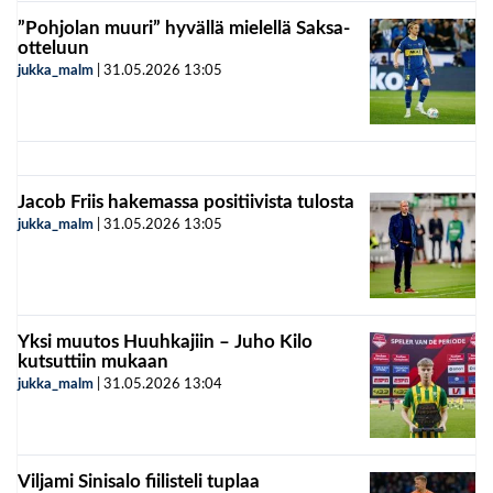
”Pohjolan muuri” hyvällä mielellä Saksa-
otteluun
jukka_malm
|
31.05.2026
13:05
Jacob Friis hakemassa positiivista tulosta
jukka_malm
|
31.05.2026
13:05
Yksi muutos Huuhkajiin – Juho Kilo
kutsuttiin mukaan
jukka_malm
|
31.05.2026
13:04
Viljami Sinisalo fiilisteli tuplaa