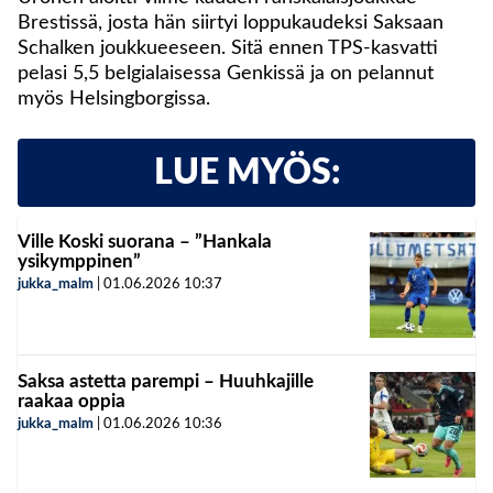
Brestissä, josta hän siirtyi loppukaudeksi Saksaan
Schalken joukkueeseen. Sitä ennen TPS-kasvatti
pelasi 5,5 belgialaisessa Genkissä ja on pelannut
myös Helsingborgissa.
LUE MYÖS:
Ville Koski suorana – ”Hankala
ysikymppinen”
jukka_malm
|
01.06.2026
10:37
Saksa astetta parempi – Huuhkajille
raakaa oppia
jukka_malm
|
01.06.2026
10:36