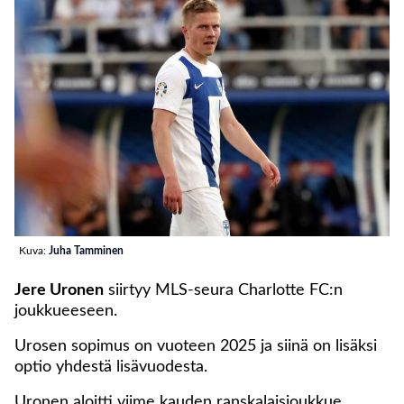
Kuva:
Juha Tamminen
Jere Uronen
siirtyy MLS-seura Charlotte FC:n
joukkueeseen.
Urosen sopimus on vuoteen 2025 ja siinä on lisäksi
optio yhdestä lisävuodesta.
Uronen aloitti viime kauden ranskalaisjoukkue