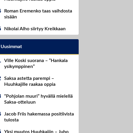
Roman Eremenko taas vaihdosta
sisään
Nikolai Alho siirtyy Kreikkaan
Uusimmat
Ville Koski suorana – ”Hankala
ysikymppinen”
Saksa astetta parempi –
Huuhkajille raakaa oppia
”Pohjolan muuri” hyvällä mielellä
Saksa-otteluun
Jacob Friis hakemassa positiivista
tulosta
Yksi muutos Huuhkajiin – Juho