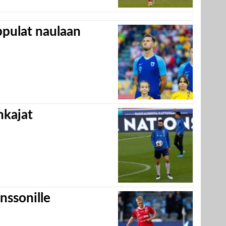
appulat naulaan
hkajat
nssonille