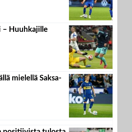
 – Huuhkajille
llä mielellä Saksa-
positiivista tulosta