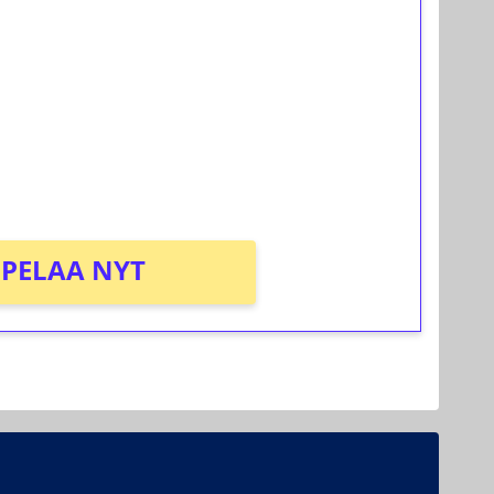
ilmaiskierroksia ilman
osta Tuohi 1000 -peliin (arvo 0,20€ per
PELAA NYT