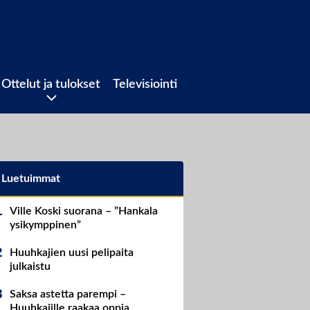
Ottelut ja tulokset
Televisiointi
Luetuimmat
Ville Koski suorana – ”Hankala
ysikymppinen”
Huuhkajien uusi pelipaita
julkaistu
Saksa astetta parempi –
Huuhkajille raakaa oppia