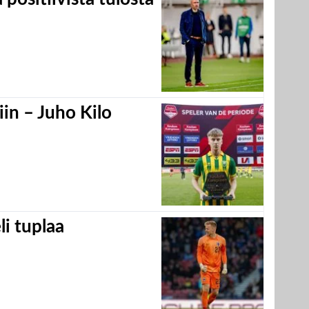
in – Juho Kilo
eli tuplaa