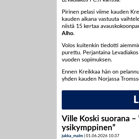
Levadiakos FC:n kanssa.
Pirinen pelasi viime kauden Krei
kauden aikana vastuuta vaihtele
niistä 15 kertaa avauskokoonp
Alho
.
Volos kuitenkin tiedotti aiemmi
purettu. Perjantaina Levadiakos
vuoden sopimuksen.
Ennen Kreikkaa hän on pelannut
yhden kauden Norjassa Tromss
Ville Koski suorana –
ysikymppinen”
jukka_malm
|
01.06.2026
10:37