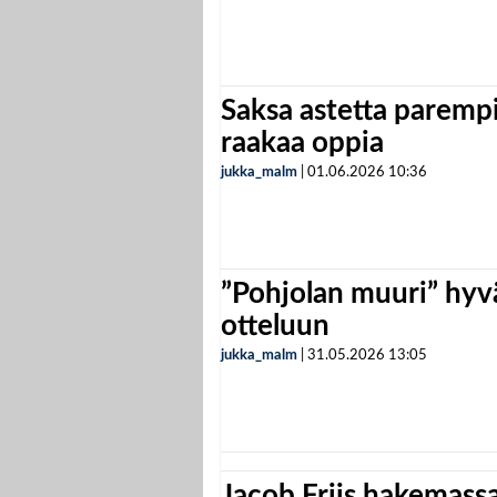
Saksa astetta parempi
raakaa oppia
jukka_malm
|
01.06.2026
10:36
”Pohjolan muuri” hyvä
otteluun
jukka_malm
|
31.05.2026
13:05
Jacob Friis hakemassa 