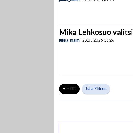
jukka_malm
|
29.05.2026
09:14
Mika Lehkosuo valits
jukka_malm
|
28.05.2026
13:26
AIHEET
Juha Pirinen