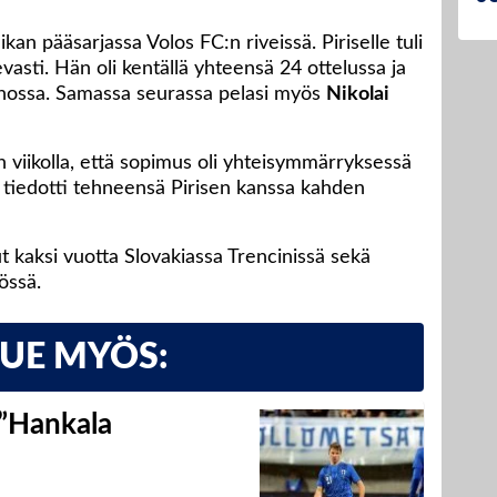
kan pääsarjassa Volos FC:n riveissä. Piriselle tuli
vasti. Hän oli kentällä yhteensä 24 ottelussa ja
anossa. Samassa seurassa pelasi myös
Nikolai
n viikolla, että sopimus oli yhteisymmärryksessä
 tiedotti tehneensä Pirisen kanssa kahden
 kaksi vuotta Slovakiassa Trencinissä sekä
össä.
LUE MYÖS:
 ”Hankala