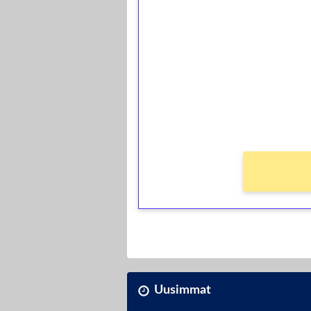
1€ = 10€ arvosta 
kierrätystä!
Talleta 1€
Saat heti 50 ilmaiskierr
kierros)!
Ei kierrätysvaatimusta!
Uusimmat