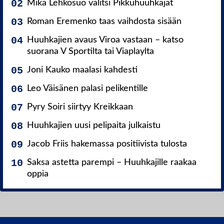
Mika Lehkosuo valitsi Pikkuhuuhkajat
Roman Eremenko taas vaihdosta sisään
Huuhkajien avaus Viroa vastaan – katso
suorana V Sportilta tai Viaplaylta
Joni Kauko maalasi kahdesti
Leo Väisänen palasi pelikentille
Pyry Soiri siirtyy Kreikkaan
Huuhkajien uusi pelipaita julkaistu
Jacob Friis hakemassa positiivista tulosta
Saksa astetta parempi – Huuhkajille raakaa
oppia