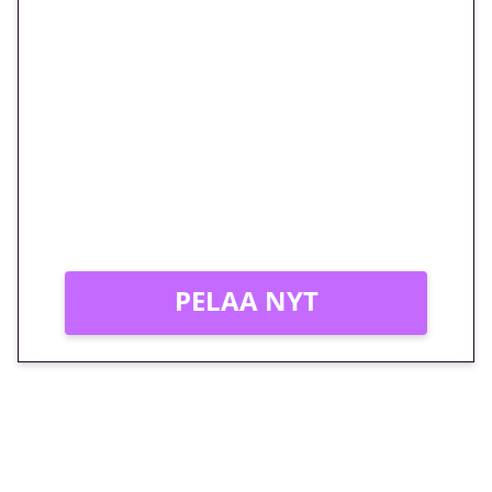
🎁 Huipputarjous jatkuu: 10
euron kierrätysvapaa
megakierros Reactoonz-
peliin – vain 1 eurolla!
Peli: Reactoonz
Vain uusille asiakkaille!
PELAA NYT