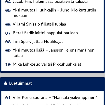
Jacob Friis hakemassa positiivista tulosta
Yksi muutos Huuhkajiin – Juho Kilo kutsuttiin
mukaan
Viljami Sinisalo fiilisteli tuplaa
Berat Sadik laittoi nappulat naulaan
Tim Sparv jättää Huuhkajat
Yksi muutos lisää – Janssonille ensimmäinen
kutsu
Mika Lehkosuo valitsi Pikkuhuuhkajat
Luetuimmat
Ville Koski suorana – ”Hankala ysikymppinen”