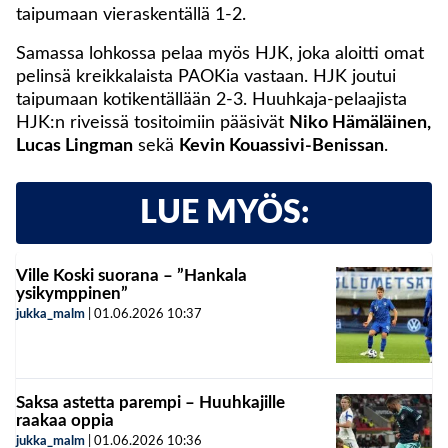
taipumaan vieraskentällä 1-2.
Samassa lohkossa pelaa myös HJK, joka aloitti omat
pelinsä kreikkalaista PAOKia vastaan. HJK joutui
taipumaan kotikentällään 2-3. Huuhkaja-pelaajista
HJK:n riveissä tositoimiin pääsivät
Niko Hämäläinen,
Lucas Lingman
sekä
Kevin Kouassivi-Benissan
.
LUE MYÖS:
Ville Koski suorana – ”Hankala
ysikymppinen”
jukka_malm
|
01.06.2026
10:37
Saksa astetta parempi – Huuhkajille
raakaa oppia
jukka_malm
|
01.06.2026
10:36