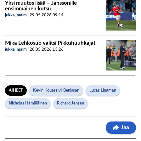
Yksi muutos lisää – Janssonille
ensimmäinen kutsu
jukka_malm
|
29.05.2026
09:14
Mika Lehkosuo valitsi Pikkuhuuhkajat
jukka_malm
|
28.05.2026
13:26
AIHEET
Kevin Kouassivi-Benissan
Lucas Lingman
Nicholas Hämäläinen
Richard Jensen
Jaa