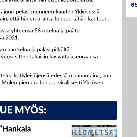
elaavat uransa viimeiset kotiottelunsa.
rajuuri pelasi menneen kauden Ykkösessä
attain, että hänen uransa loppuu tähän kauteen.
assa yhteensä 58 ottelua ja päätti
a 2021.
-maaottelua ja palasi pitkältä
uosi sitten takaisin kasvattajaseuraansa
telua kotiyleisöjensä edessä maanantaina, kun
 Molempien ura loppuu virallisesti Ykkösen
LUE MYÖS:
 ”Hankala