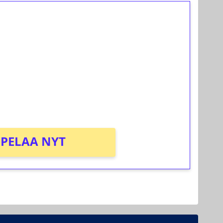
ilmaiskierroksia ilman
osta Tuohi 1000 -peliin (arvo 0,20€ per
PELAA NYT