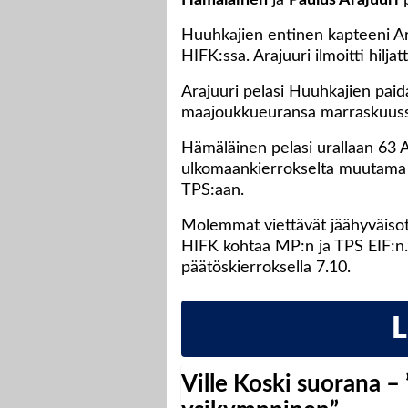
Hämäläinen
ja
Paulus Arajuuri
p
Huuhkajien entinen kapteeni A
HIFK:ssa. Arajuuri ilmoitti hilj
Arajuuri pelasi Huuhkajien paid
maajoukkueuransa marraskuuss
Hämäläinen pelasi urallaan 63 A
ulkomaankierrokselta muutama v
TPS:aan.
Molemmat viettävät jäähyväisot
HIFK kohtaa MP:n ja TPS EIF:n.
päätöskierroksella 7.10.
Ville Koski suorana –