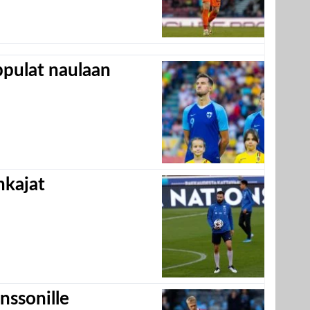
appulat naulaan
hkajat
nssonille