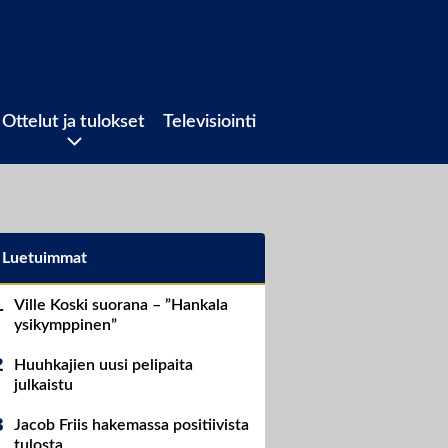
Ottelut ja tulokset
Televisiointi
Luetuimmat
Ville Koski suorana – ”Hankala
ysikymppinen”
Huuhkajien uusi pelipaita
julkaistu
Jacob Friis hakemassa positiivista
tulosta