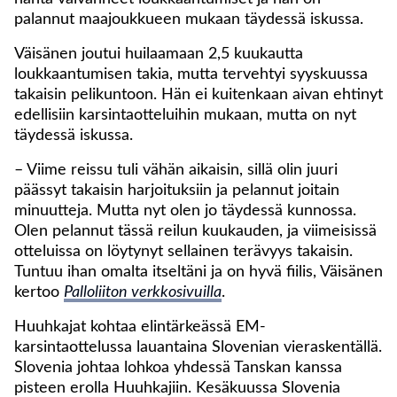
palannut maajoukkueen mukaan täydessä iskussa.
Väisänen joutui huilaamaan 2,5 kuukautta
loukkaantumisen takia, mutta tervehtyi syyskuussa
takaisin pelikuntoon. Hän ei kuitenkaan aivan ehtinyt
edellisiin karsintaotteluihin mukaan, mutta on nyt
täydessä iskussa.
– Viime reissu tuli vähän aikaisin, sillä olin juuri
päässyt takaisin harjoituksiin ja pelannut joitain
minuutteja. Mutta nyt olen jo täydessä kunnossa.
Olen pelannut tässä reilun kuukauden, ja viimeisissä
otteluissa on löytynyt sellainen terävyys takaisin.
Tuntuu ihan omalta itseltäni ja on hyvä fiilis, Väisänen
kertoo
Palloliiton verkkosivuilla
.
Huuhkajat kohtaa elintärkeässä EM-
karsintaottelussa lauantaina Slovenian vieraskentällä.
Slovenia johtaa lohkoa yhdessä Tanskan kanssa
pisteen erolla Huuhkajiin. Kesäkuussa Slovenia