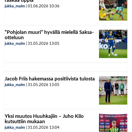
raakaa oppia
jukka_malm
|
01.06.2026
10:36
”Pohjolan muuri” hyvällä mielellä Saksa-
otteluun
jukka_malm
|
31.05.2026
13:05
Jacob Friis hakemassa positiivista tulosta
jukka_malm
|
31.05.2026
13:05
Yksi muutos Huuhkajiin – Juho Kilo
kutsuttiin mukaan
jukka_malm
|
31.05.2026
13:04