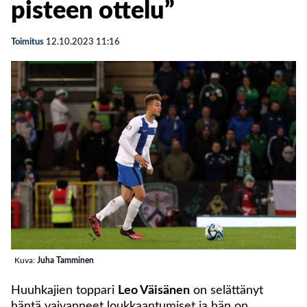
pisteen ottelu”
Toimitus
12.10.2023
11:16
Kuva:
Juha Tamminen
Huuhkajien toppari
Leo Väisänen
on selättänyt
häntä vaivanneet loukkaantumiset ja hän on