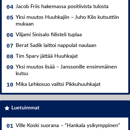
Jacob Friis hakemassa positiivista tulosta
Yksi muutos Huuhkajiin – Juho Kilo kutsuttiin
mukaan
Viljami Sinisalo fiilisteli tuplaa
Berat Sadik laittoi nappulat naulaan
Tim Sparv jättää Huuhkajat
Yksi muutos lisää – Janssonille ensimmäinen
kutsu
Mika Lehkosuo valitsi Pikkuhuuhkajat
Luetuimmat
Ville Koski suorana – ”Hankala ysikymppinen”