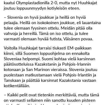
kaatui Olympiastadionilla 2-0, mutta nyt Huuhkajat
joutuu loppuunmyydyn kotiyleisön eteen.
– Slovenia on hyvä joukkue ja heillä on hyviä
pelaajia. Heillä on isokokoinen joukkue, eli lauantaina
tulee olemaan fyysinen ottelu. Meidän pitää olla
vahvoja ja hereillä. Tämä on iso ottelu, ja tulee
varmasti olemaan hyvää futista, Väisänen povaa.
Voitolla Huuhkajat tarraisi tiukasti EM-paikkaan
kiinni, sillä Suomen loppuohjelma on ennakolta
Sloveniaa helpompi. Suomi kohtaa vielä karsinnan
päätösotteluissa Kazakstanin ja Pohjois-Irlannin
kotonaan ja San Marinon vieraissa. Slovenia joutuu
puolestaan matkustamaan vielä Pohjois-Irlantiin ja
Tanskaan ja päättää karsinnat Kazakstania vastaan
kotikentällään.
– Kaikki pelit ovat tietenkin merkittäviä, mutta tämä
on varmasti sellainen niin sanottu kuuden pisteen