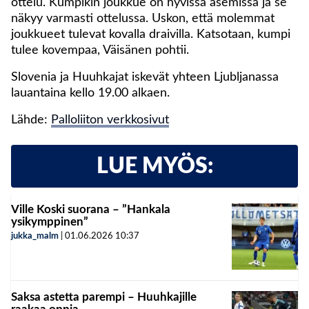
ottelu. Kumpikin joukkue on hyvissä asemissa ja se
näkyy varmasti ottelussa. Uskon, että molemmat
joukkueet tulevat kovalla draivilla. Katsotaan, kumpi
tulee kovempaa, Väisänen pohtii.
Slovenia ja Huuhkajat iskevät yhteen Ljubljanassa
lauantaina kello 19.00 alkaen.
Lähde:
Palloliiton verkkosivut
LUE MYÖS:
Ville Koski suorana – ”Hankala
ysikymppinen”
jukka_malm
|
01.06.2026
10:37
Saksa astetta parempi – Huuhkajille