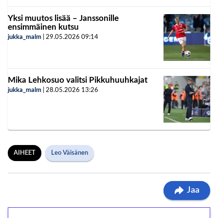
Yksi muutos lisää – Janssonille
ensimmäinen kutsu
jukka_malm
|
29.05.2026
09:14
Mika Lehkosuo valitsi Pikkuhuuhkajat
jukka_malm
|
28.05.2026
13:26
AIHEET
Leo Väisänen
Jaa