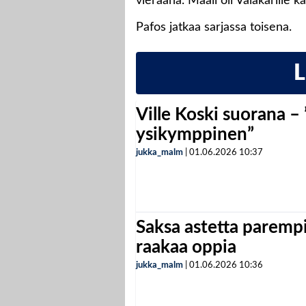
vieraana. Maali oli Valakarille 
Pafos jatkaa sarjassa toisena.
Ville Koski suorana –
ysikymppinen”
jukka_malm
|
01.06.2026
10:37
Saksa astetta parempi
raakaa oppia
jukka_malm
|
01.06.2026
10:36