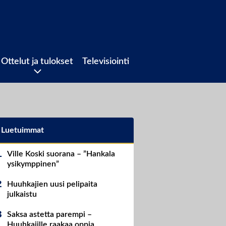
Ottelut ja tulokset
Televisiointi
Luetuimmat
Ville Koski suorana – ”Hankala
ysikymppinen”
Huuhkajien uusi pelipaita
julkaistu
Saksa astetta parempi –
Huuhkajille raakaa oppia