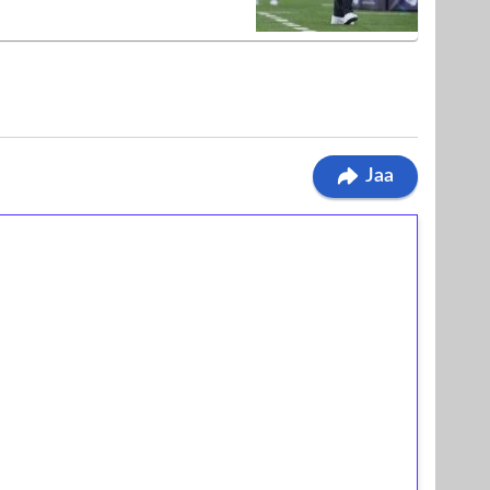
Jaa
ilmaiskierroksia ilman
osta Tuohi 1000 -peliin (arvo 0,20€ per