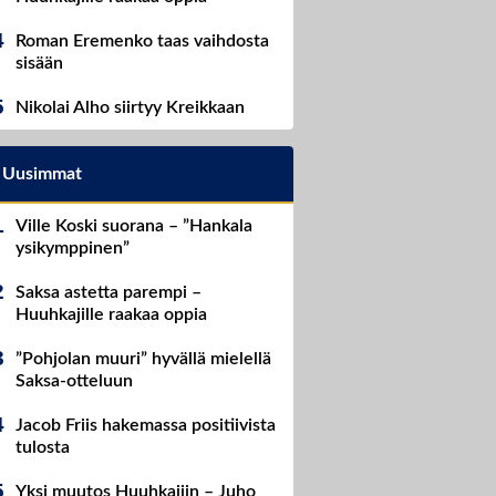
Roman Eremenko taas vaihdosta
sisään
Nikolai Alho siirtyy Kreikkaan
Uusimmat
Ville Koski suorana – ”Hankala
ysikymppinen”
Saksa astetta parempi –
Huuhkajille raakaa oppia
”Pohjolan muuri” hyvällä mielellä
Saksa-otteluun
Jacob Friis hakemassa positiivista
tulosta
Yksi muutos Huuhkajiin – Juho