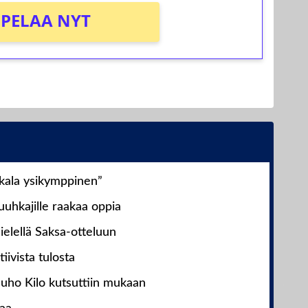
PELAA NYT
nkala ysikymppinen”
uhkajille raakaa oppia
ielellä Saksa-otteluun
iivista tulosta
Juho Kilo kutsuttiin mukaan