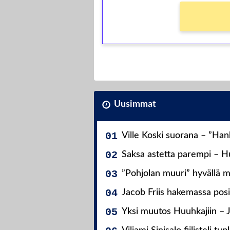
Uusimmat
Ville Koski suorana – ”Ha
Saksa astetta parempi – Hu
”Pohjolan muuri” hyvällä m
Jacob Friis hakemassa posit
Yksi muutos Huuhkajiin – 