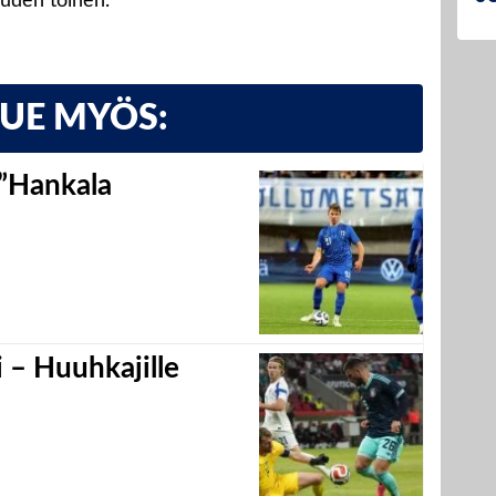
kauden toinen.
LUE MYÖS:
 ”Hankala
 – Huuhkajille