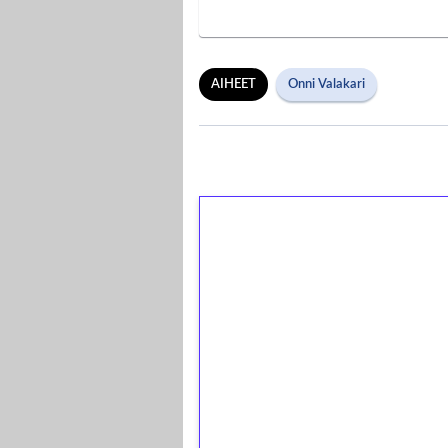
AIHEET
Onni Valakari
1€ = 10€ arvosta 
kierrätystä!
Talleta 1€
Saat heti 50 ilmaiskierr
kierros)!
Ei kierrätysvaatimusta!