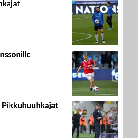
hkajat
nssonille
i Pikkuhuuhkajat