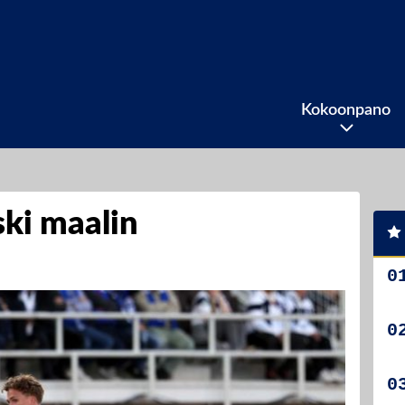
Kokoonpano
ski maalin