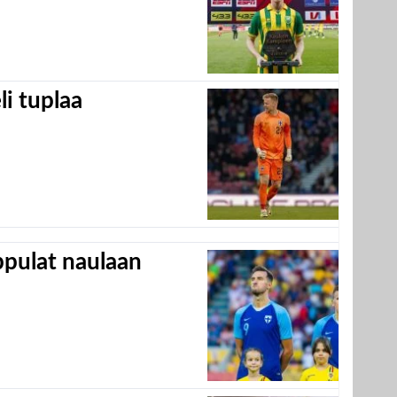
eli tuplaa
appulat naulaan