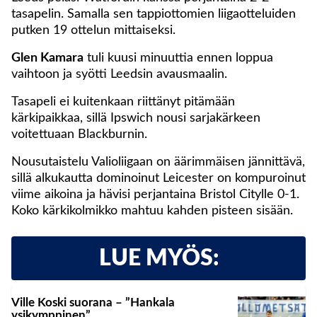
tasapelin. Samalla sen tappiottomien liigaotteluiden
putken 19 ottelun mittaiseksi.
Glen Kamara
tuli kuusi minuuttia ennen loppua
vaihtoon ja syötti Leedsin avausmaalin.
Tasapeli ei kuitenkaan riittänyt pitämään
kärkipaikkaa, sillä Ipswich nousi sarjakärkeen
voitettuaan Blackburnin.
Nousutaistelu Valioliigaan on äärimmäisen jännittävä,
sillä alkukautta dominoinut Leicester on kompuroinut
viime aikoina ja hävisi perjantaina Bristol Citylle 0-1.
Koko kärkikolmikko mahtuu kahden pisteen sisään.
LUE MYÖS:
Ville Koski suorana – ”Hankala
ysikymppinen”