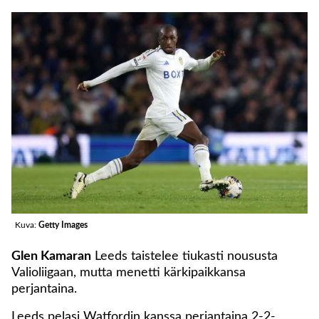
Kuva:
Getty Images
Glen Kamaran
Leeds taistelee tiukasti noususta
Valioliigaan, mutta menetti kärkipaikkansa
perjantaina.
Leeds pelasi Watfordin kanssa perjantaina 2-2-