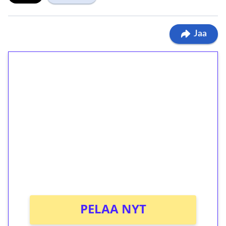
Jaa
1€ = 10€ arvosta
ilmaiskierroksia ilman
kierrätystä!
Talleta 1€
Saat heti 50 ilmaiskierrosta Tuohi 1000 -
peliin (arvo 0,20€ per kierros)!
Ei kierrätysvaatimusta!
PELAA NYT