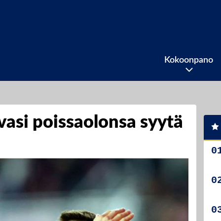
Kokoonpano
vasi poissaolonsa syytä