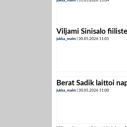
jukka_malm
|
31.05.2026
13:04
Viljami Sinisalo fiilist
jukka_malm
|
30.05.2026
11:01
Berat Sadik laittoi n
jukka_malm
|
30.05.2026
11:00