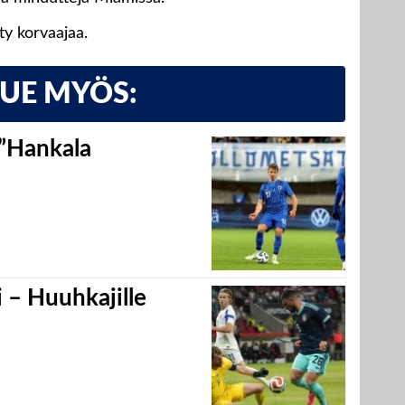
tty korvaajaa.
LUE MYÖS:
 ”Hankala
 – Huuhkajille