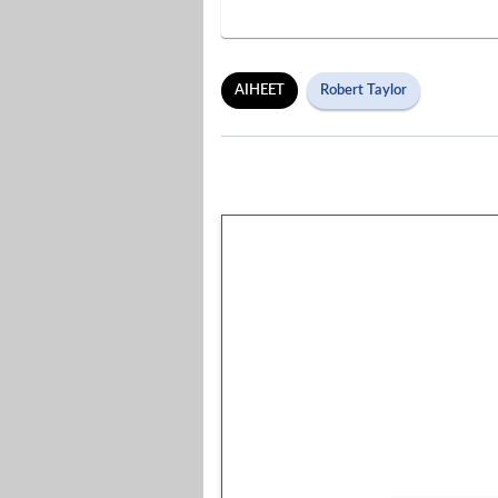
AIHEET
Robert Taylor
1€ = 10€ arvosta 
kierrätystä!
Talleta 1€
Saat heti 50 ilmaiskierr
kierros)!
Ei kierrätysvaatimusta!