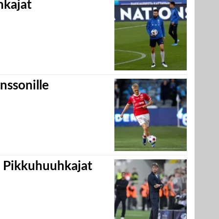
hkajat
nssonille
i Pikkuhuuhkajat