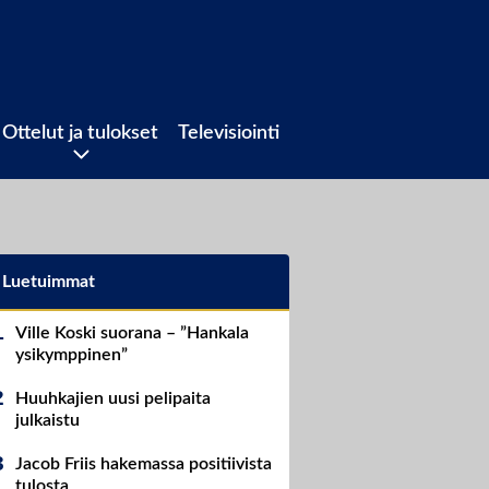
Ottelut ja tulokset
Televisiointi
Luetuimmat
Ville Koski suorana – ”Hankala
ysikymppinen”
Huuhkajien uusi pelipaita
julkaistu
Jacob Friis hakemassa positiivista
tulosta