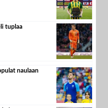
eli tuplaa
appulat naulaan