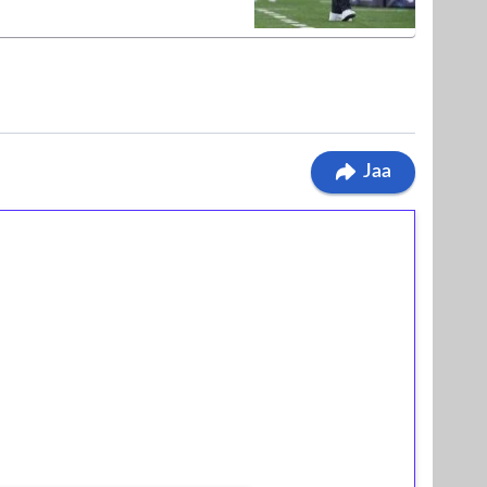
Jaa
ilmaiskierroksia ilman
osta Tuohi 1000 -peliin (arvo 0,20€ per