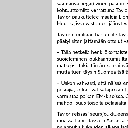
saamansa negatiivinen palaute s
kohtuuttomilta verrattuna Taylo
Taylor paukuttelee maaleja Lion
Huuhkajissa vastuu on jäänyt väh
Taylorin mukaan hän ei ole täysi
päätyi siten jättämään ottelut väl
– Tällä hetkellä henkilökohtais
suojeleminen loukkaantumisilta 
matkojen takia tämän kansainväl
mutta tuen täysin Suomea täält
– Uskon vahvasti, että näissä er
pelaajia, jotka ovat sataprosent
varmistaa paikan EM-kisoissa. Ol
mahdollisuus toiselta pelaajalta, 
Taylor reissasi seurajoukkueen
muassa Lähi-idässä ja Aasiassa 
pelannut alkukauden aikana iso