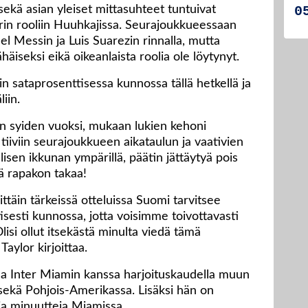
ekä asian yleiset mittasuhteet tuntuivat
rin rooliin Huuhkajissa. Seurajoukkueessaan
el Messin ja Luis Suarezin rinnalla, mutta
äiseksi eikä oikeanlaista roolia ole löytynyt.
n sataprosenttisessa kunnossa tällä hetkellä ja
iin.
ten syiden vuoksi, mukaan lukien kehoni
tiiviin seurajoukkueen aikataulun ja vaativien
isen ikkunan ympärillä, päätin jättäytyä pois
ä rapakon takaa!
ittäin tärkeissä otteluissa Suomi tarvitsee
tisesti kunnossa, jotta voisimme toivottavasti
isi ollut itsekästä minulta viedä tämä
Taylor kirjoittaa.
sa Inter Miamin kanssa harjoituskaudella muun
sekä Pohjois-Amerikassa. Lisäksi hän on
ja minuutteja Miamissa.