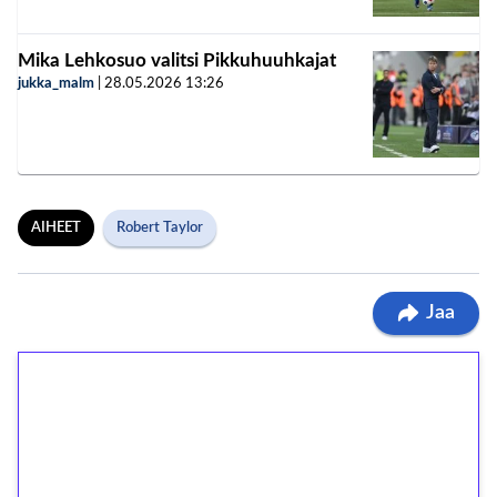
Mika Lehkosuo valitsi Pikkuhuuhkajat
jukka_malm
|
28.05.2026
13:26
AIHEET
Robert Taylor
Jaa
1€ = 10€ arvosta
ilmaiskierroksia ilman
kierrätystä!