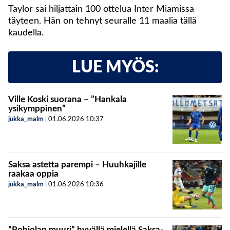
Taylor sai hiljattain 100 ottelua Inter Miamissa
täyteen. Hän on tehnyt seuralle 11 maalia tällä
kaudella.
LUE MYÖS:
Ville Koski suorana – ”Hankala
ysikymppinen”
jukka_malm
|
01.06.2026
10:37
Saksa astetta parempi – Huuhkajille
raakaa oppia
jukka_malm
|
01.06.2026
10:36
”Pohjolan muuri” hyvällä mielellä Saksa-