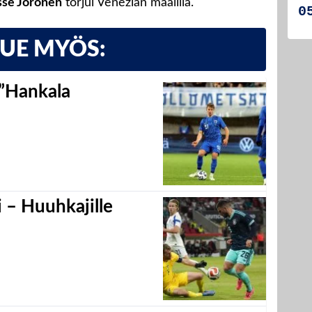
sse Joronen
torjui Venezian maalilla.
LUE MYÖS:
 ”Hankala
 – Huuhkajille