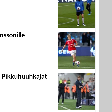
nssonille
i Pikkuhuuhkajat