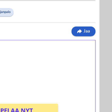
hjanpalo
Jaa
ilmaiskierroksia ilman
osta Tuohi 1000 -peliin (arvo 0,20€ per
PELAA NYT