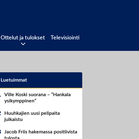
Ottelut ja tulokset
Televisiointi
Luetuimmat
Ville Koski suorana – ”Hankala
ysikymppinen”
Huuhkajien uusi pelipaita
julkaistu
Jacob Friis hakemassa positiivista
tulosta