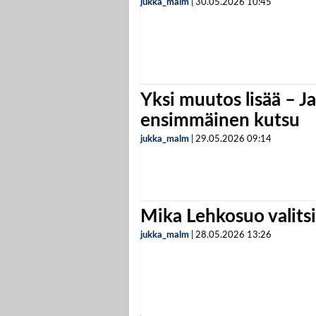
jukka_malm
|
30.05.2026
10:45
Yksi muutos lisää – Ja
ensimmäinen kutsu
jukka_malm
|
29.05.2026
09:14
Mika Lehkosuo valits
jukka_malm
|
28.05.2026
13:26