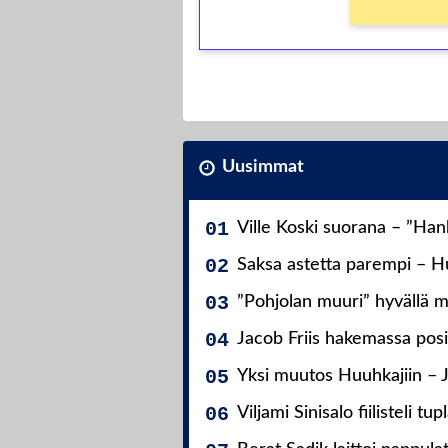
Uusimmat
Ville Koski suorana – ”Ha
Saksa astetta parempi – Hu
”Pohjolan muuri” hyvällä m
Jacob Friis hakemassa posit
Yksi muutos Huuhkajiin – 
Viljami Sinisalo fiilisteli tup