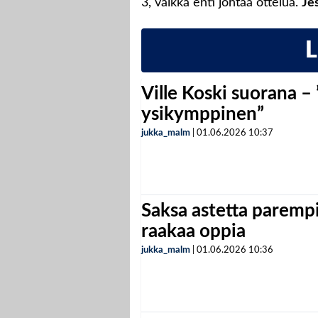
3, vaikka ehti johtaa ottelua.
Je
Ville Koski suorana –
ysikymppinen”
jukka_malm
|
01.06.2026
10:37
Saksa astetta parempi
raakaa oppia
jukka_malm
|
01.06.2026
10:36