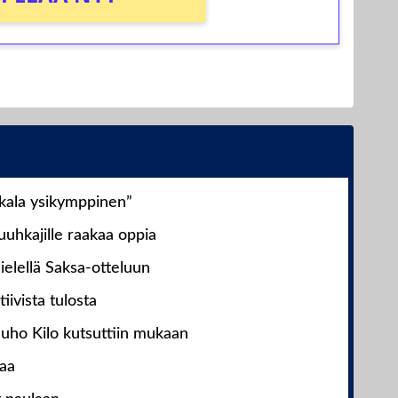
nkala ysikymppinen”
uhkajille raakaa oppia
ielellä Saksa-otteluun
iivista tulosta
Juho Kilo kutsuttiin mukaan
laa