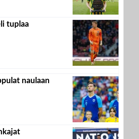
eli tuplaa
appulat naulaan
hkajat