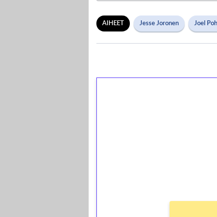
AIHEET
Jesse Joronen
Joel Po
1€ = 10€ arvosta 
kierrätystä!
Talleta 1€
Saat heti 50 ilmaiskierr
kierros)!
Ei kierrätysvaatimusta!