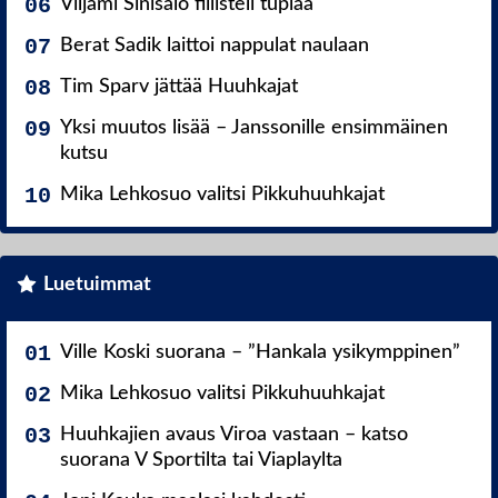
Viljami Sinisalo fiilisteli tuplaa
Berat Sadik laittoi nappulat naulaan
Tim Sparv jättää Huuhkajat
Yksi muutos lisää – Janssonille ensimmäinen
kutsu
Mika Lehkosuo valitsi Pikkuhuuhkajat
Luetuimmat
Ville Koski suorana – ”Hankala ysikymppinen”
Mika Lehkosuo valitsi Pikkuhuuhkajat
Huuhkajien avaus Viroa vastaan – katso
suorana V Sportilta tai Viaplaylta