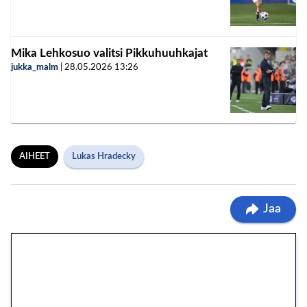
Mika Lehkosuo valitsi Pikkuhuuhkajat
jukka_malm
|
28.05.2026
13:26
AIHEET
Lukas Hradecky
Jaa
🎁 Huipputarjous jatkuu: 10
euron kierrätysvapaa
megakierros Reactoonz-