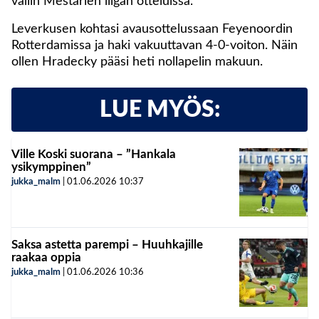
väliin Mestarien liigan otteluissa.
Leverkusen kohtasi avausottelussaan Feyenoordin
Rotterdamissa ja haki vakuuttavan 4-0-voiton. Näin
ollen Hradecky pääsi heti nollapelin makuun.
LUE MYÖS:
Ville Koski suorana – ”Hankala
ysikymppinen”
jukka_malm
|
01.06.2026
10:37
Saksa astetta parempi – Huuhkajille
raakaa oppia
jukka_malm
|
01.06.2026
10:36