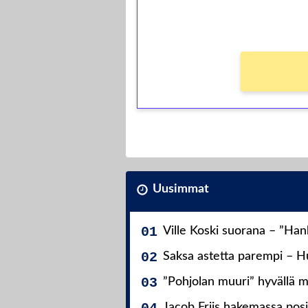
Ei kierrätysvaatimusta!
Uusimmat
Ville Koski suorana – ”Ha
Saksa astetta parempi – Hu
”Pohjolan muuri” hyvällä m
Jacob Friis hakemassa posit