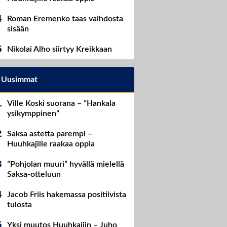
Roman Eremenko taas vaihdosta
sisään
Nikolai Alho siirtyy Kreikkaan
Uusimmat
Ville Koski suorana – ”Hankala
ysikymppinen”
Saksa astetta parempi –
Huuhkajille raakaa oppia
”Pohjolan muuri” hyvällä mielellä
Saksa-otteluun
Jacob Friis hakemassa positiivista
tulosta
Yksi muutos Huuhkajiin – Juho