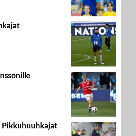
hkajat
nssonille
i Pikkuhuuhkajat