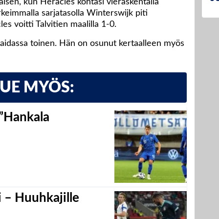
okaisen, kun Heracles kohtasi vieraskentällä
eimmalla sarjatasolla Winterswijk piti
es voitti Talvitien maalilla 1-0.
n paidassa toinen. Hän on osunut kertaalleen myös
LUE MYÖS:
 ”Hankala
 – Huuhkajille