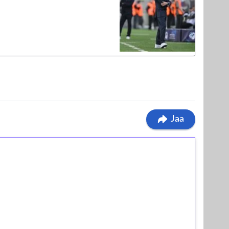
Jaa
ilmaiskierroksia ilman
osta Tuohi 1000 -peliin (arvo 0,20€ per