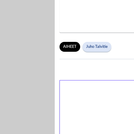
AIHEET
Juho Talvitie
1€ = 10€ arvosta 
kierrätystä!
Talleta 1€
Saat heti 50 ilmaiskierr
kierros)!