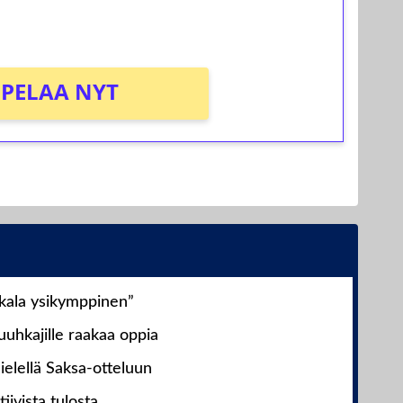
PELAA NYT
nkala ysikymppinen”
uhkajille raakaa oppia
ielellä Saksa-otteluun
iivista tulosta