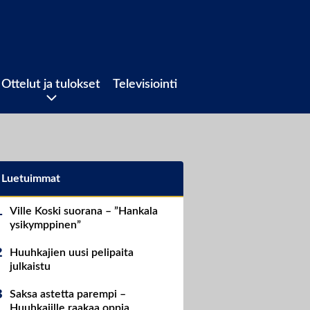
Ottelut ja tulokset
Televisiointi
Luetuimmat
Ville Koski suorana – ”Hankala
ysikymppinen”
Huuhkajien uusi pelipaita
julkaistu
Saksa astetta parempi –
Huuhkajille raakaa oppia