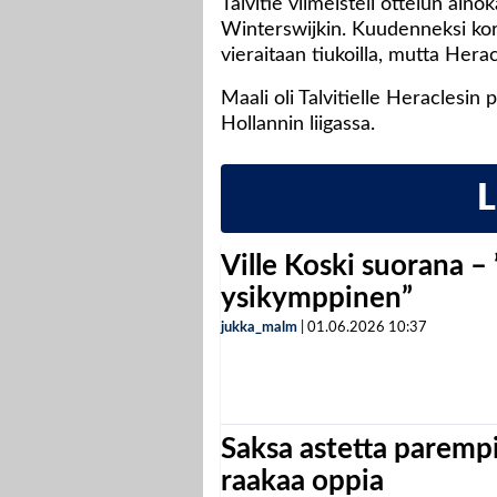
Talvitie viimeisteli ottelun ain
Winterswijkin. Kuudenneksi kork
vieraitaan tiukoilla, mutta Heracl
Maali oli Talvitielle Heraclesi
Hollannin liigassa.
Ville Koski suorana –
ysikymppinen”
jukka_malm
|
01.06.2026
10:37
Saksa astetta parempi
raakaa oppia