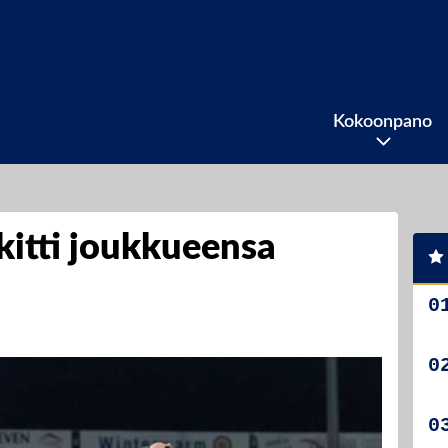
Kokoonpano
ykitti joukkueensa