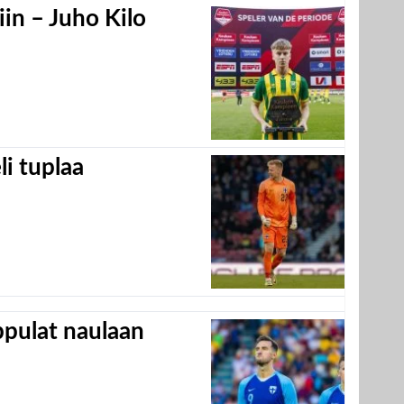
in – Juho Kilo
eli tuplaa
appulat naulaan