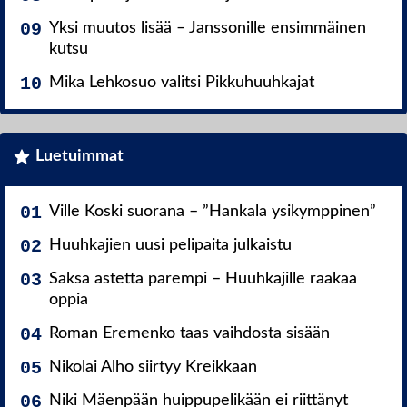
Yksi muutos lisää – Janssonille ensimmäinen
kutsu
Mika Lehkosuo valitsi Pikkuhuuhkajat
Luetuimmat
Ville Koski suorana – ”Hankala ysikymppinen”
Huuhkajien uusi pelipaita julkaistu
Saksa astetta parempi – Huuhkajille raakaa
oppia
Roman Eremenko taas vaihdosta sisään
Nikolai Alho siirtyy Kreikkaan
Niki Mäenpään huippupelikään ei riittänyt