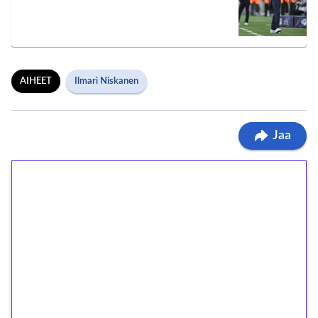
AIHEET
Ilmari Niskanen
Jaa
1€ = 10€ arvosta
ilmaiskierroksia ilman
kierrätystä!
Talleta 1€
Saat heti 50 ilmaiskierrosta Tuohi 1000 -
peliin (arvo 0,20€ per kierros)!