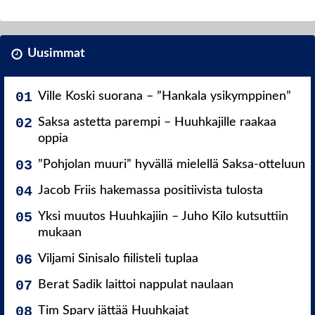
Uusimmat
Ville Koski suorana – ”Hankala ysikymppinen”
Saksa astetta parempi – Huuhkajille raakaa
oppia
”Pohjolan muuri” hyvällä mielellä Saksa-otteluun
Jacob Friis hakemassa positiivista tulosta
Yksi muutos Huuhkajiin – Juho Kilo kutsuttiin
mukaan
Viljami Sinisalo fiilisteli tuplaa
Berat Sadik laittoi nappulat naulaan
Tim Sparv jättää Huuhkajat