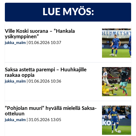
LUE MYÖS:
Ville Koski suorana – ”Hankala
ysikymppinen”
jukka_malm
|
01.06.2026
10:37
Saksa astetta parempi – Huuhkajille
raakaa oppia
jukka_malm
|
01.06.2026
10:36
”Pohjolan muuri” hyvällä mielellä Saksa-
otteluun
jukka_malm
|
31.05.2026
13:05