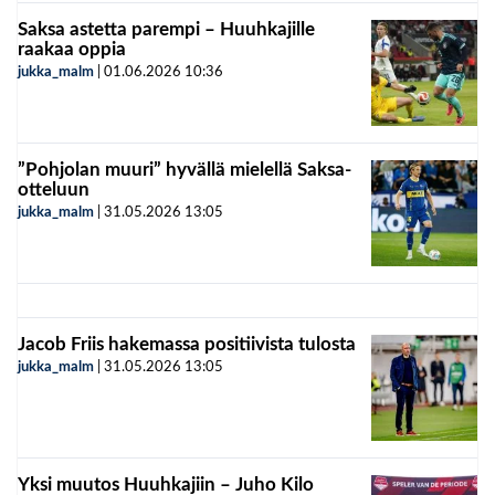
Saksa astetta parempi – Huuhkajille
raakaa oppia
jukka_malm
|
01.06.2026
10:36
”Pohjolan muuri” hyvällä mielellä Saksa-
otteluun
jukka_malm
|
31.05.2026
13:05
Jacob Friis hakemassa positiivista tulosta
jukka_malm
|
31.05.2026
13:05
Yksi muutos Huuhkajiin – Juho Kilo