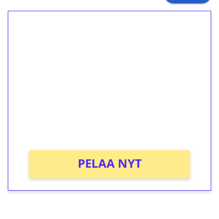
1€ = 10€ arvosta
ilmaiskierroksia ilman
kierrätystä!
Talleta 1€
Saat heti 50 ilmaiskierrosta Tuohi 1000 -
peliin (arvo 0,20€ per kierros)!
Ei kierrätysvaatimusta!
PELAA NYT