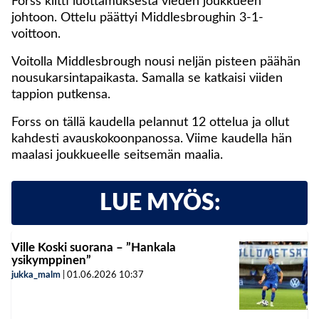
Forss kiitti luottamuksesta vieden joukkueen
johtoon. Ottelu päättyi Middlesbroughin 3-1-
voittoon.
Voitolla Middlesbrough nousi neljän pisteen päähän
nousukarsintapaikasta. Samalla se katkaisi viiden
tappion putkensa.
Forss on tällä kaudella pelannut 12 ottelua ja ollut
kahdesti avauskokoonpanossa. Viime kaudella hän
maalasi joukkueelle seitsemän maalia.
LUE MYÖS:
Ville Koski suorana – ”Hankala
ysikymppinen”
jukka_malm
|
01.06.2026
10:37