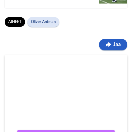
AIHEET
Oliver Antman
Jaa
🎁 Huipputarjous jatkuu: 10
euron kierrätysvapaa
megakierros Reactoonz-
peliin – vain 1 eurolla!
Peli: Reactoonz
Vain uusille asiakkaille!