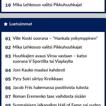
Mika Lehkosuo valitsi Pikkuhuuhkajat
Luetuimmat
Ville Koski suorana – ”Hankala ysikymppinen”
Mika Lehkosuo valitsi Pikkuhuuhkajat
Huuhkajien avaus Viroa vastaan – katso
suorana V Sportilta tai Viaplaylta
Joni Kauko maalasi kahdesti
Pyry Soiri siirtyy Kreikkaan
Jacob Friis hakemassa positiivista tulosta
Roman Eremenko taas vaihdosta sisään
Suomalaisen jalkapallon Hall of Fame sai uuden