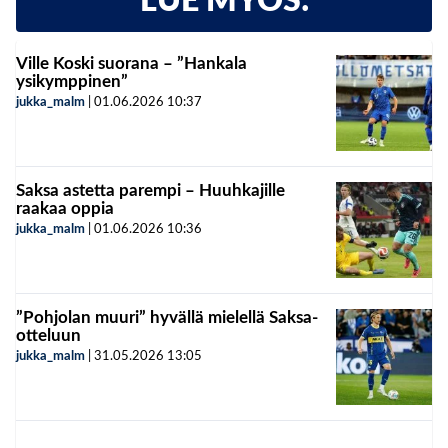
LUE MYÖS:
Ville Koski suorana – ”Hankala
ysikymppinen”
jukka_malm
|
01.06.2026
10:37
Saksa astetta parempi – Huuhkajille
raakaa oppia
jukka_malm
|
01.06.2026
10:36
”Pohjolan muuri” hyvällä mielellä Saksa-
otteluun
jukka_malm
|
31.05.2026
13:05