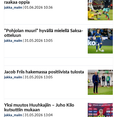
raakaa oppia
jukka_malm
|
01.06.2026
10:36
”Pohjolan muuri” hyvällä mielellä Saksa-
otteluun
jukka_malm
|
31.05.2026
13:05
Jacob Friis hakemassa positiivista tulosta
jukka_malm
|
31.05.2026
13:05
Yksi muutos Huuhkajiin – Juho Kilo
kutsuttiin mukaan
jukka_malm
|
31.05.2026
13:04