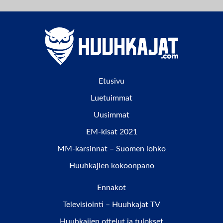
Etusivu
Luetuimmat
Uusimmat
EM-kisat 2021
MM-karsinnat – Suomen lohko
Huuhkajien kokoonpano
Ennakot
Televisiointi – Huuhkajat TV
Huuhkajien ottelut ja tulokset