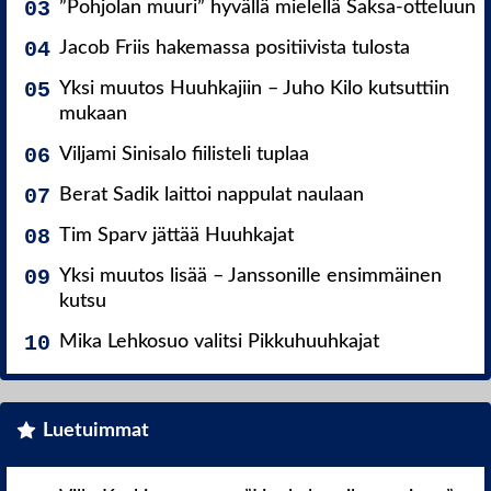
”Pohjolan muuri” hyvällä mielellä Saksa-otteluun
Jacob Friis hakemassa positiivista tulosta
Yksi muutos Huuhkajiin – Juho Kilo kutsuttiin
mukaan
Viljami Sinisalo fiilisteli tuplaa
Berat Sadik laittoi nappulat naulaan
Tim Sparv jättää Huuhkajat
Yksi muutos lisää – Janssonille ensimmäinen
kutsu
Mika Lehkosuo valitsi Pikkuhuuhkajat
Luetuimmat