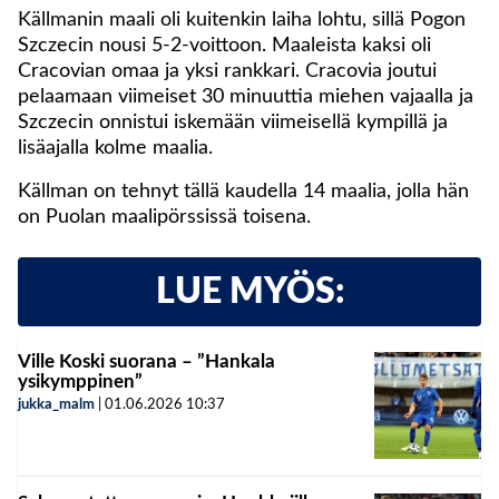
Källmanin maali oli kuitenkin laiha lohtu, sillä Pogon
Szczecin nousi 5-2-voittoon. Maaleista kaksi oli
Cracovian omaa ja yksi rankkari. Cracovia joutui
pelaamaan viimeiset 30 minuuttia miehen vajaalla ja
Szczecin onnistui iskemään viimeisellä kympillä ja
lisäajalla kolme maalia.
Källman on tehnyt tällä kaudella 14 maalia, jolla hän
on Puolan maalipörssissä toisena.
LUE MYÖS:
Ville Koski suorana – ”Hankala
ysikymppinen”
jukka_malm
|
01.06.2026
10:37