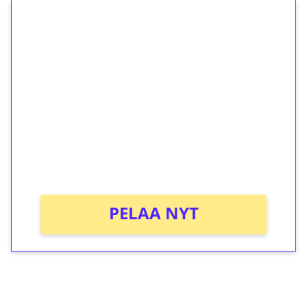
1€ = 10€ arvosta
ilmaiskierroksia ilman
kierrätystä!
Talleta 1€
Saat heti 50 ilmaiskierrosta Tuohi 1000 -
peliin (arvo 0,20€ per kierros)!
Ei kierrätysvaatimusta!
PELAA NYT