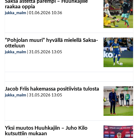
Saksa astetta parempi – Huuhkajille
raakaa oppia
jukka_malm
|
01.06.2026
10:36
”Pohjolan muuri” hyvällä mielellä Saksa-
otteluun
jukka_malm
|
31.05.2026
13:05
Jacob Friis hakemassa positiivista tulosta
jukka_malm
|
31.05.2026
13:05
Yksi muutos Huuhkajiin – Juho Kilo
kutsuttiin mukaan