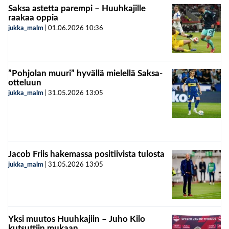
Saksa astetta parempi – Huuhkajille
raakaa oppia
jukka_malm
|
01.06.2026
10:36
”Pohjolan muuri” hyvällä mielellä Saksa-
otteluun
jukka_malm
|
31.05.2026
13:05
Jacob Friis hakemassa positiivista tulosta
jukka_malm
|
31.05.2026
13:05
Yksi muutos Huuhkajiin – Juho Kilo
kutsuttiin mukaan