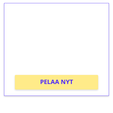
1€ = 10€ arvosta
ilmaiskierroksia ilman
kierrätystä!
Talleta 1€
Saat heti 50 ilmaiskierrosta Tuohi 1000 -
peliin (arvo 0,20€ per kierros)!
Ei kierrätysvaatimusta!
PELAA NYT