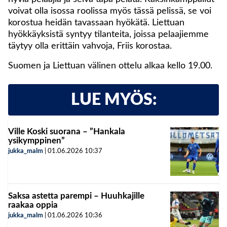
voivat olla isossa roolissa myös tässä pelissä, se voi
korostua heidän tavassaan hyökätä. Liettuan
hyökkäyksistä syntyy tilanteita, joissa pelaajiemme
täytyy olla erittäin vahvoja, Friis korostaa.
Suomen ja Liettuan välinen ottelu alkaa kello 19.00.
LUE MYÖS:
Ville Koski suorana – ”Hankala
ysikymppinen”
jukka_malm
|
01.06.2026
10:37
Saksa astetta parempi – Huuhkajille
raakaa oppia
jukka_malm
|
01.06.2026
10:36