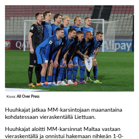
Kuva:
All Over Press
Huuhkajat jatkaa MM-karsintojaan maanantaina
kohdatessaan vieraskentällä Liettuan.
Huuhkajat aloitti MM-karsinnat Maltaa vastaan
vieraskentällä ja onnistui hakemaan nihkeän 1-0-