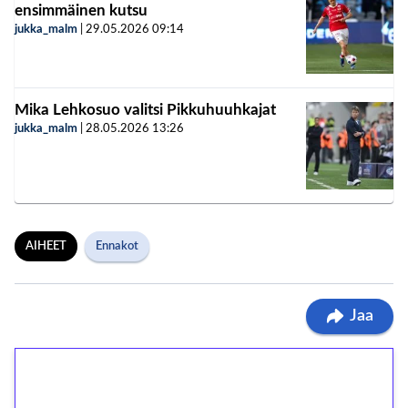
ensimmäinen kutsu
jukka_malm
|
29.05.2026
09:14
Mika Lehkosuo valitsi Pikkuhuuhkajat
jukka_malm
|
28.05.2026
13:26
AIHEET
Ennakot
Jaa
1€ = 10€ arvosta