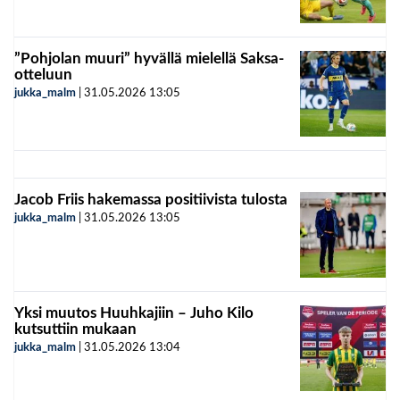
”Pohjolan muuri” hyvällä mielellä Saksa-
otteluun
jukka_malm
|
31.05.2026
13:05
Jacob Friis hakemassa positiivista tulosta
jukka_malm
|
31.05.2026
13:05
Yksi muutos Huuhkajiin – Juho Kilo
kutsuttiin mukaan
jukka_malm
|
31.05.2026
13:04