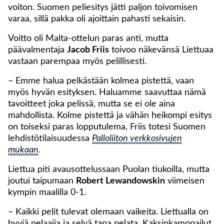
voiton. Suomen peliesitys jätti paljon toivomisen
varaa, sillä pakka oli ajoittain pahasti sekaisin.
Voitto oli Malta-ottelun paras anti, mutta
päävalmentaja
Jacob Friis
toivoo näkevänsä Liettuaa
vastaan parempaa myös pelillisesti.
– Emme halua pelkästään kolmea pistettä, vaan
myös hyvän esityksen. Haluamme saavuttaa nämä
tavoitteet joka pelissä, mutta se ei ole aina
mahdollista. Kolme pistettä ja vähän heikompi esitys
on toiseksi paras lopputulema, Friis totesi Suomen
lehdistötilaisuudessa
Palloliiton verkkosivujen
mukaan
.
Liettua piti avausottelussaan Puolan tiukoilla, mutta
joutui taipumaan
Robert Lewandowskin
viimeisen
kympin maalilla 0-1.
– Kaikki pelit tulevat olemaan vaikeita. Liettualla on
hyviä pelaajia ja selvä tapa pelata. Kaksinkamppailut