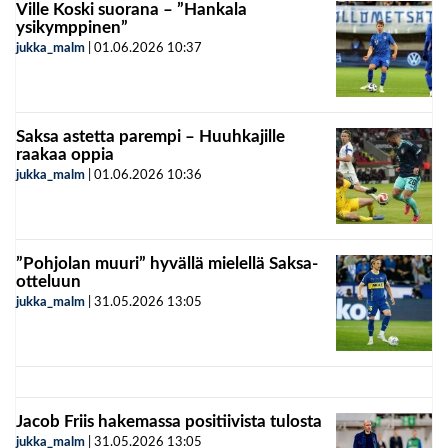
Ville Koski suorana – ”Hankala
ysikymppinen”
jukka_malm
|
01.06.2026
10:37
Saksa astetta parempi – Huuhkajille
raakaa oppia
jukka_malm
|
01.06.2026
10:36
”Pohjolan muuri” hyvällä mielellä Saksa-
otteluun
jukka_malm
|
31.05.2026
13:05
Jacob Friis hakemassa positiivista tulosta
jukka_malm
|
31.05.2026
13:05