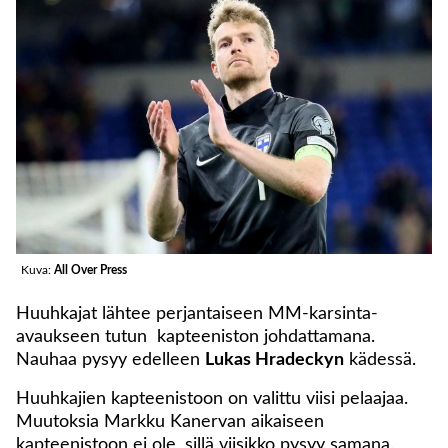
Kuva:
All Over Press
Huuhkajat lähtee perjantaiseen MM-karsinta-
avaukseen tutun kapteeniston johdattamana.
Nauhaa pysyy edelleen
Lukas Hradeckyn
kädessä.
Huuhkajien kapteenistoon on valittu viisi pelaajaa.
Muutoksia Markku Kanervan aikaiseen
kapteenistoon ei ole, sillä viisikko pysyy samana.