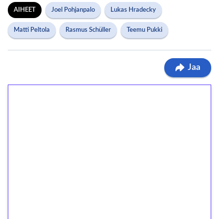
AIHEET
Joel Pohjanpalo
Lukas Hradecky
Matti Peltola
Rasmus Schüller
Teemu Pukki
Jaa
1€ = 10€ arvosta
ilmaiskierroksia ilman
kierrätystä!
Talleta 1€
Saat heti 50 ilmaiskierrosta Tuohi 1000 -
peliin (arvo 0,20€ per kierros)!
Ei kierrätysvaatimusta!