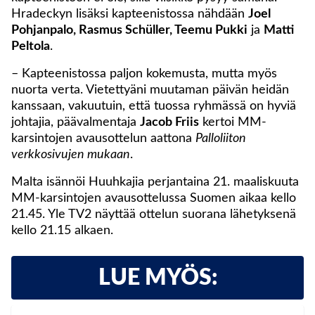
Hradeckyn lisäksi kapteenistossa nähdään
Joel
Pohjanpalo, Rasmus Schüller, Teemu Pukki
ja
Matti
Peltola
.
– Kapteenistossa paljon kokemusta, mutta myös
nuorta verta. Vietettyäni muutaman päivän heidän
kanssaan, vakuutuin, että tuossa ryhmässä on hyviä
johtajia, päävalmentaja
Jacob Friis
kertoi MM-
karsintojen avausottelun aattona
Palloliiton
verkkosivujen mukaan
.
Malta isännöi Huuhkajia perjantaina 21. maaliskuuta
MM-karsintojen avausottelussa Suomen aikaa kello
21.45. Yle TV2 näyttää ottelun suorana lähetyksenä
kello 21.15 alkaen.
LUE MYÖS: