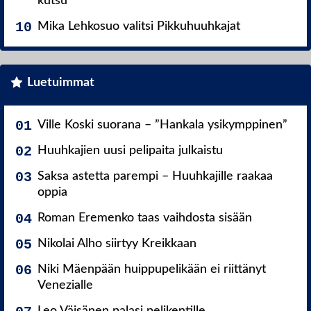
kutsu
Mika Lehkosuo valitsi Pikkuhuuhkajat
Luetuimmat
Ville Koski suorana – ”Hankala ysikymppinen”
Huuhkajien uusi pelipaita julkaistu
Saksa astetta parempi – Huuhkajille raakaa
oppia
Roman Eremenko taas vaihdosta sisään
Nikolai Alho siirtyy Kreikkaan
Niki Mäenpään huippupelikään ei riittänyt
Venezialle
Leo Väisänen palasi pelikentille