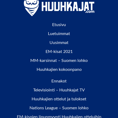
Etusivu
Luetuimmat
Uusimmat
EM-kisat 2021
MM-karsinnat – Suomen lohko
Huuhkajien kokoonpano
Ennakot
Televisiointi – Huuhkajat TV
Huuhkajien ottelut ja tulokset
Nations League – Suomen lohko
EM-kisojen lipunmyynti Huuhkajien otteluihin