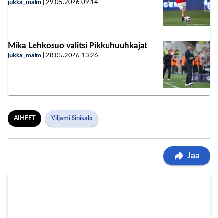
jukka_malm
|
29.05.2026
09:14
Mika Lehkosuo valitsi Pikkuhuuhkajat
jukka_malm
|
28.05.2026
13:26
AIHEET
Viljami Sinisalo
Jaa
1€ = 10€ arvosta
ilmaiskierroksia ilman