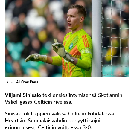
Kuva:
All Over Press
Viljami Sinisalo
teki ensiesiintymisensä Skotlannin
Valioliigassa Celticin riveissä.
Sinisalo oli tolppien välissä Celticin kohdatessa
Heartsin. Suomalaisvahdin debyytti sujui
erinomaisesti Celticin voittaessa 3-0.