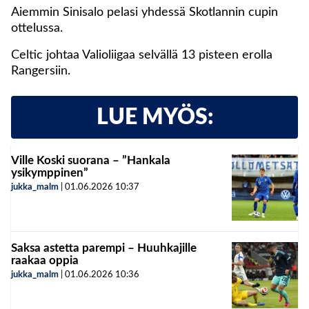
Aiemmin Sinisalo pelasi yhdessä Skotlannin cupin
ottelussa.
Celtic johtaa Valioliigaa selvällä 13 pisteen erolla
Rangersiin.
LUE MYÖS:
Ville Koski suorana – ”Hankala
ysikymppinen”
jukka_malm
|
01.06.2026
10:37
Saksa astetta parempi – Huuhkajille
raakaa oppia
jukka_malm
|
01.06.2026
10:36