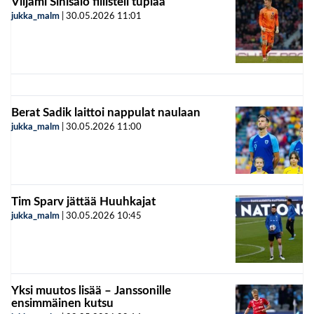
Viljami Sinisalo fiilisteli tuplaa
jukka_malm
|
30.05.2026
11:01
Berat Sadik laittoi nappulat naulaan
jukka_malm
|
30.05.2026
11:00
Tim Sparv jättää Huuhkajat
jukka_malm
|
30.05.2026
10:45
Yksi muutos lisää – Janssonille
ensimmäinen kutsu