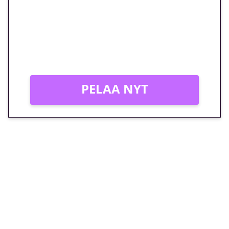
peliin – vain 1 eurolla!
Peli: Reactoonz
Vain uusille asiakkaille!
PELAA NYT