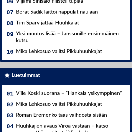
Viljami Sinisalo fiilisteli tuplaa
Berat Sadik laittoi nappulat naulaan
Tim Sparv jättää Huuhkajat
Yksi muutos lisää – Janssonille ensimmäinen
kutsu
Mika Lehkosuo valitsi Pikkuhuuhkajat
Luetuimmat
Ville Koski suorana – ”Hankala ysikymppinen”
Mika Lehkosuo valitsi Pikkuhuuhkajat
Roman Eremenko taas vaihdosta sisään
Huuhkajien avaus Viroa vastaan – katso