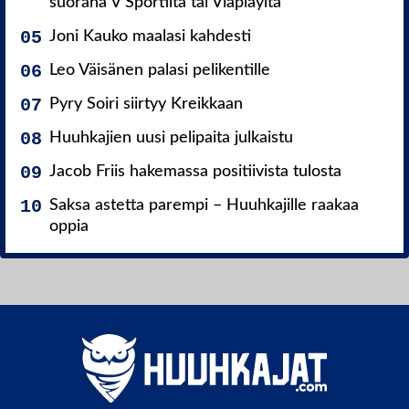
suorana V Sportilta tai Viaplaylta
Joni Kauko maalasi kahdesti
Leo Väisänen palasi pelikentille
Pyry Soiri siirtyy Kreikkaan
Huuhkajien uusi pelipaita julkaistu
Jacob Friis hakemassa positiivista tulosta
Saksa astetta parempi – Huuhkajille raakaa
oppia