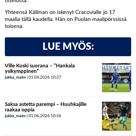
ottelussa.
Yhteensä Källman on iskenyt Cracovialle jo 17
maalia tällä kaudella. Hän on Puolan maalipörssissä
toisena.
LUE MYÖS:
Ville Koski suorana – ”Hankala
ysikymppinen”
jukka_malm
|
01.06.2026
10:37
Saksa astetta parempi – Huuhkajille
raakaa oppia
jukka_malm
|
01.06.2026
10:36