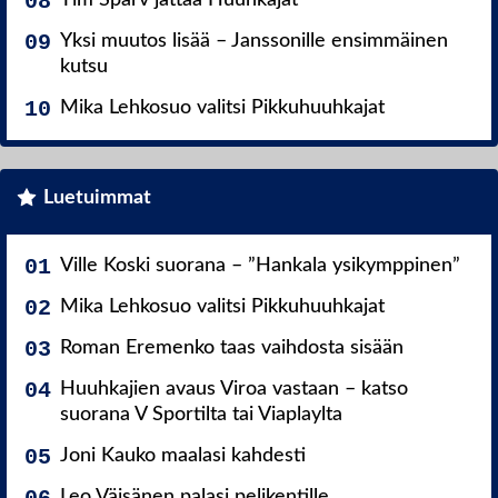
Yksi muutos lisää – Janssonille ensimmäinen
kutsu
Mika Lehkosuo valitsi Pikkuhuuhkajat
Luetuimmat
Ville Koski suorana – ”Hankala ysikymppinen”
Mika Lehkosuo valitsi Pikkuhuuhkajat
Roman Eremenko taas vaihdosta sisään
Huuhkajien avaus Viroa vastaan – katso
suorana V Sportilta tai Viaplaylta
Joni Kauko maalasi kahdesti
Leo Väisänen palasi pelikentille