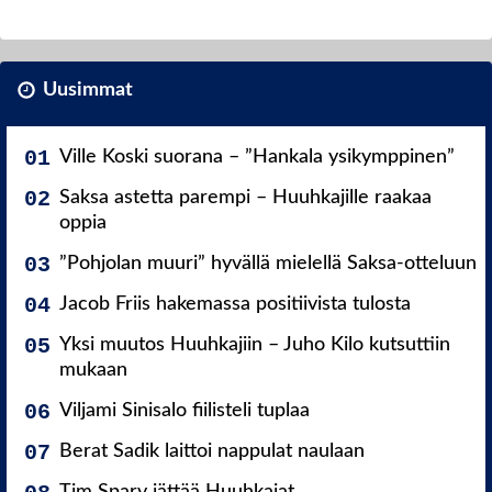
Uusimmat
Ville Koski suorana – ”Hankala ysikymppinen”
Saksa astetta parempi – Huuhkajille raakaa
oppia
”Pohjolan muuri” hyvällä mielellä Saksa-otteluun
Jacob Friis hakemassa positiivista tulosta
Yksi muutos Huuhkajiin – Juho Kilo kutsuttiin
mukaan
Viljami Sinisalo fiilisteli tuplaa
Berat Sadik laittoi nappulat naulaan
Tim Sparv jättää Huuhkajat