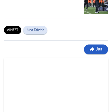
AIHEET
Juho Talvitie
Jaa
1€ = 10€ arvosta
ilmaiskierroksia ilman
kierrätystä!
Talleta 1€
Saat heti 50 ilmaiskierrosta Tuohi 1000 -
peliin (arvo 0,20€ per kierros)!