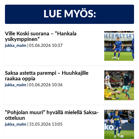
LUE MYÖS:
Ville Koski suorana – ”Hankala
ysikymppinen”
jukka_malm
|
01.06.2026
10:37
Saksa astetta parempi – Huuhkajille
raakaa oppia
jukka_malm
|
01.06.2026
10:36
”Pohjolan muuri” hyvällä mielellä Saksa-
otteluun
jukka_malm
|
31.05.2026
13:05