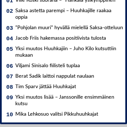
Ville Koski suorana – ”Hankala ysikymppinen”
Saksa astetta parempi – Huuhkajille raakaa
oppia
”Pohjolan muuri” hyvällä mielellä Saksa-otteluun
Jacob Friis hakemassa positiivista tulosta
Yksi muutos Huuhkajiin – Juho Kilo kutsuttiin
mukaan
Viljami Sinisalo fiilisteli tuplaa
Berat Sadik laittoi nappulat naulaan
Tim Sparv jättää Huuhkajat
Yksi muutos lisää – Janssonille ensimmäinen
kutsu
Mika Lehkosuo valitsi Pikkuhuuhkajat