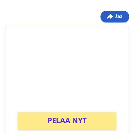
Jaa
1€ = 10€ arvosta
ilmaiskierroksia ilman
kierrätystä!
Talleta 1€
Saat heti 50 ilmaiskierrosta Tuohi 1000 -
peliin (arvo 0,20€ per kierros)!
Ei kierrätysvaatimusta!
PELAA NYT