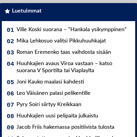
Luetuimmat
Ville Koski suorana – ”Hankala ysikymppinen”
Mika Lehkosuo valitsi Pikkuhuuhkajat
Roman Eremenko taas vaihdosta sisään
Huuhkajien avaus Viroa vastaan – katso
suorana V Sportilta tai Viaplaylta
Joni Kauko maalasi kahdesti
Leo Väisänen palasi pelikentille
Pyry Soiri siirtyy Kreikkaan
Huuhkajien uusi pelipaita julkaistu
Jacob Friis hakemassa positiivista tulosta