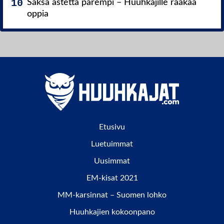
Saksa astetta parempi – Huuhkajille raakaa
oppia
Etusivu
Luetuimmat
Uusimmat
EM-kisat 2021
MM-karsinnat – Suomen lohko
Huuhkajien kokoonpano