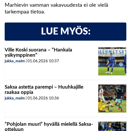
Marhievin vamman vakavuudesta ei ole vielä
tarkempaa tietoa.
LUE MYÖS:
Ville Koski suorana – ”Hankala
ysikymppinen”
jukka_malm
|
01.06.2026
10:37
Saksa astetta parempi – Huuhkajille
raakaa oppia
jukka_malm
|
01.06.2026
10:36
”Pohjolan muuri” hyvällä mielellä Saksa-
otteluun