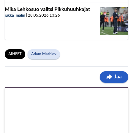
Mika Lehkosuo valitsi Pikkuhuuhkajat
jukka_malm
|
28.05.2026
13:26
AIHEET
Adam Marhiev
Jaa
🎁 Huipputarjous jatkuu: 10
euron kierrätysvapaa
megakierros Reactoonz-
peliin – vain 1 eurolla!