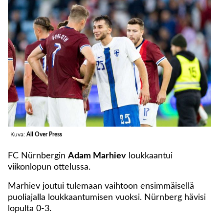
Kuva:
All Over Press
FC Nürnbergin
Adam Marhiev
loukkaantui
viikonlopun ottelussa.
Marhiev joutui tulemaan vaihtoon ensimmäisellä
puoliajalla loukkaantumisen vuoksi. Nürnberg hävisi
lopulta 0-3.