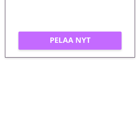
Peli: Reactoonz
Vain uusille asiakkaille!
PELAA NYT