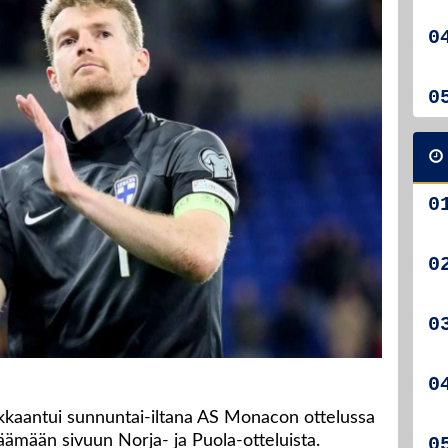
kkaantui sunnuntai-iltana AS Monacon ottelussa
äämään sivuun Norja- ja Puola-otteluista.