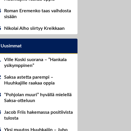
Roman Eremenko taas vaihdosta
sisään
Nikolai Alho siirtyy Kreikkaan
Uusimmat
Ville Koski suorana – ”Hankala
ysikymppinen”
Saksa astetta parempi –
Huuhkajille raakaa oppia
”Pohjolan muuri” hyvällä mielellä
Saksa-otteluun
Jacob Friis hakemassa positiivista
tulosta
Yksi muutos Huuhkajiin – Juho