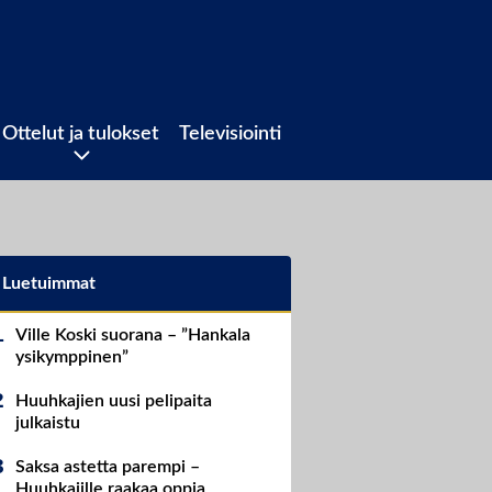
Ottelut ja tulokset
Televisiointi
Luetuimmat
Ville Koski suorana – ”Hankala
ysikymppinen”
Huuhkajien uusi pelipaita
julkaistu
Saksa astetta parempi –
Huuhkajille raakaa oppia