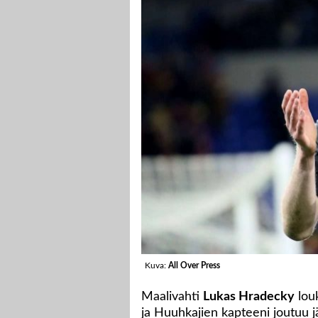
Kuva:
All Over Press
Maalivahti
Lukas Hradecky
lou
ja Huuhkajien kapteeni joutuu j