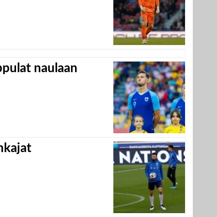
appulat naulaan
hkajat