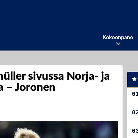
Kokoonpano
üller sivussa Norja- ja
a – Joronen