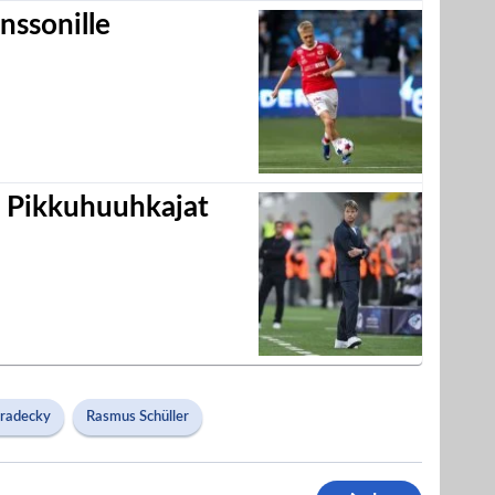
nssonille
i Pikkuhuuhkajat
radecky
Rasmus Schüller