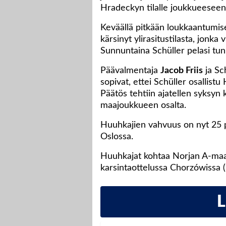
Hradeckyn tilalle joukkueeseen
Keväällä pitkään loukkaantumis
kärsinyt ylirasitustilasta, jonka 
Sunnuntaina Schüller pelasi tun
Päävalmentaja
Jacob Friis
ja Sc
sopivat, ettei Schüller osallistu
Päätös tehtiin ajatellen syksyn
maajoukkueen osalta.
Huuhkajien vahvuus on nyt 25 
Oslossa.
Huuhkajat kohtaa Norjan A-maao
karsintaottelussa Chorzówissa (7