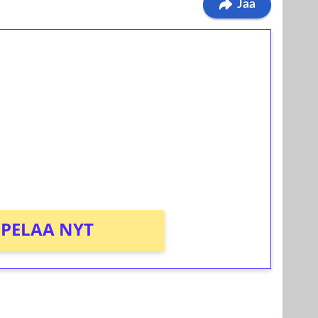
Jaa
ilmaiskierroksia ilman
osta Tuohi 1000 -peliin (arvo 0,20€ per
PELAA NYT