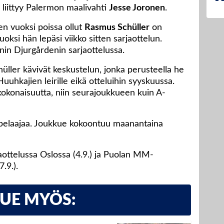
 liittyy Palermon maalivahti
Jesse Joronen
.
en vuoksi poissa ollut
Rasmus Schüller
on
vuoksi hän lepäsi viikko sitten sarjaottelun.
nin Djurgårdenin sarjaottelussa.
hüller kävivät keskustelun, jonka perusteella he
 Huuhkajien leirille eikä otteluihin syyskuussa.
 kokonaisuutta, niin seurajoukkueen kuin A-
pelaajaa. Joukkue kokoontuu maanantaina
ttelussa Oslossa (4.9.) ja Puolan MM-
.9.).
LUE MYÖS: