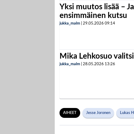
Yksi muutos lisää – Ja
ensimmäinen kutsu
jukka_malm
|
29.05.2026
09:14
Mika Lehkosuo valits
jukka_malm
|
28.05.2026
13:26
AIHEET
Jesse Joronen
Lukas H